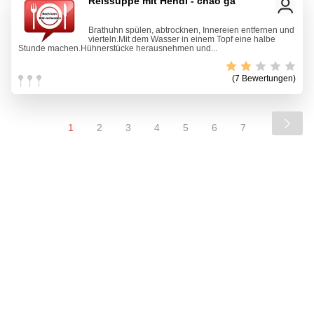
Reissuppe mit Hendl - chao ga
Brathuhn spülen, abtrocknen, Innereien entfernen und
vierteln.Mit dem Wasser in einem Topf eine halbe
Stunde machen.Hühnerstücke herausnehmen und...
(7 Bewertungen)
1
2
3
4
5
6
7