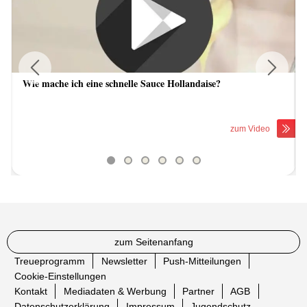
Wie mache ich eine schnelle Sauce Hollandaise?
Previous
Next
zum Video
zum Seitenanfang
Treueprogramm
Newsletter
Push-Mitteilungen
Cookie-Einstellungen
Kontakt
Mediadaten & Werbung
Partner
AGB
Datenschutzerklärung
Impressum
Jugendschutz