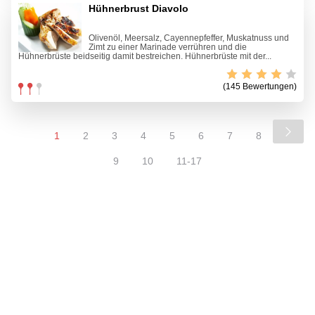
Hühnerbrust Diavolo
Olivenöl, Meersalz, Cayennepfeffer, Muskatnuss und
Zimt zu einer Marinade verrühren und die
Hühnerbrüste beidseitig damit bestreichen. Hühnerbrüste mit der...
(145 Bewertungen)
1
2
3
4
5
6
7
8
9
10
11-17