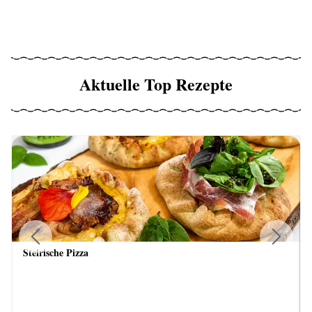
Aktuelle Top Rezepte
Steirische Pizza
Previous
Next