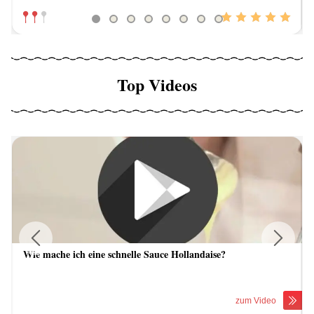
Top Videos
Wie mache ich eine schnelle Sauce Hollandaise?
Previous
Next
zum Video