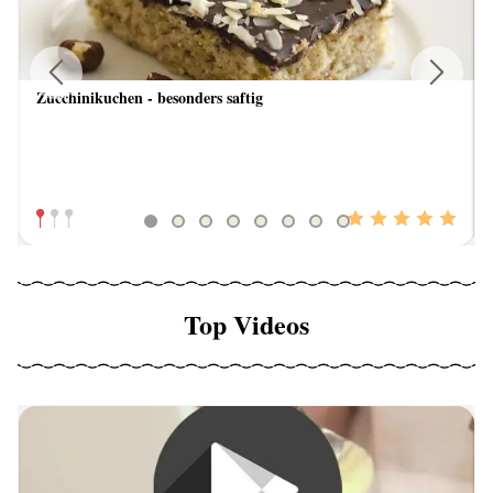
Zucchinikuchen - besonders saftig
Previous
Next
Top Videos