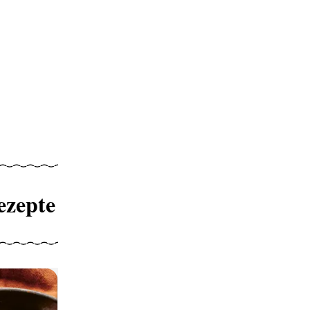
ezepte