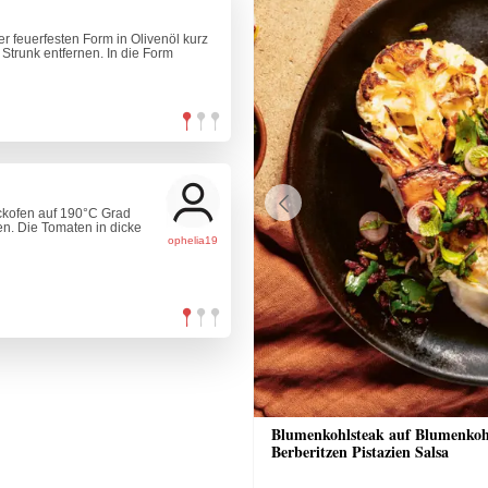
r feuerfesten Form in Olivenöl kurz
Strunk entfernen. In die Form
ckofen auf 190°C Grad
Previous
en. Die Tomaten in dicke
ophelia19
n-Eis
Blumenkohlsteak auf Blumenkoh
Berberitzen Pistazien Salsa