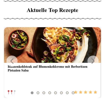
Aktuelle Top Rezepte
Blumenkohlsteak auf Blumenkohlcreme mit Berberitzen
Previous
Next
Pistazien Salsa