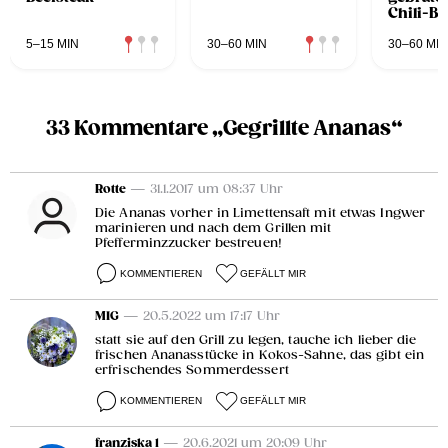
Chili-B
5–15 MIN
30–60 MIN
30–60 MIN
33 Kommentare „Gegrillte Ananas“
Rotte
— 31.1.2017 um 08:37 Uhr
Die Ananas vorher in Limettensaft mit etwas Ingwer
marinieren und nach dem Grillen mit
Pfefferminzzucker bestreuen!
KOMMENTIEREN
GEFÄLLT MIR
MIG
— 20.5.2022 um 17:17 Uhr
statt sie auf den Grill zu legen, tauche ich lieber die
frischen Ananasstücke in Kokos-Sahne, das gibt ein
erfrischendes Sommerdessert
KOMMENTIEREN
GEFÄLLT MIR
franziska 1
— 20.6.2021 um 20:09 Uhr