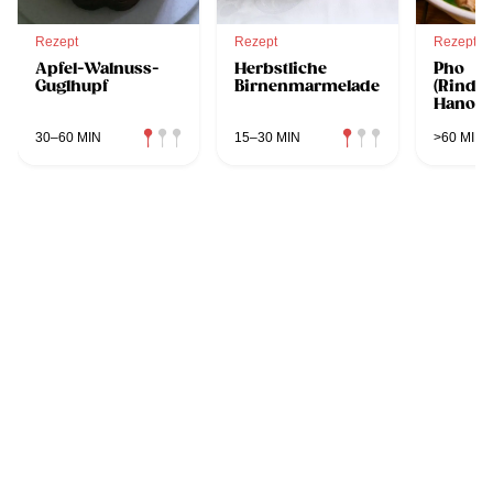
Rezept
Rezept
Rezept
Apfel-Walnuss-
Herbstliche
Pho
Guglhupf
Birnenmarmelade
(Rindf
Hanoi)
30–60 MIN
15–30 MIN
>60 MIN