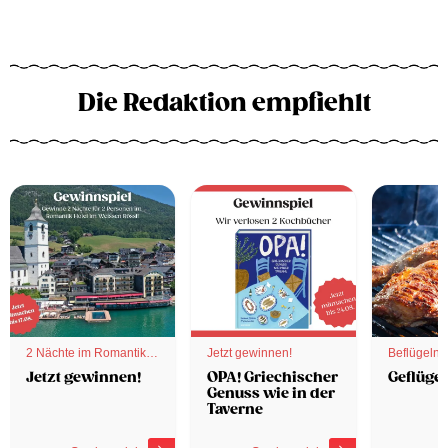
Die Redaktion empfiehlt
2 Nächte im Romantik
Jetzt gewinnen!
Beflügelnd
Hotel
Jetzt gewinnen!
OPA! Griechischer
Geflügel
Genuss wie in der
Taverne