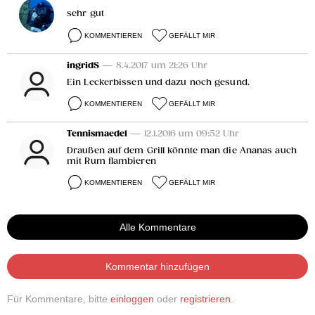
sehr gut
KOMMENTIEREN
GEFÄLLT MIR
ingridS
— 8.4.2017 um 21:26 Uhr
Ein Leckerbissen und dazu noch gesund.
KOMMENTIEREN
GEFÄLLT MIR
Tennismaedel
— 12.1.2016 um 09:52 Uhr
Draußen auf dem Grill könnte man die Ananas auch
mit Rum flambieren
KOMMENTIEREN
GEFÄLLT MIR
Alle Kommentare
Kommentar hinzufügen
Für Kommentare, bitte
einloggen
oder
registrieren
.