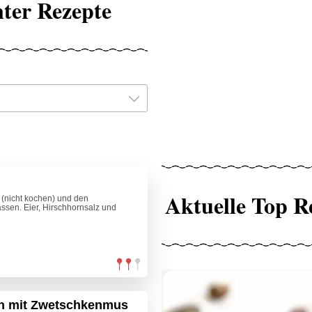
ter Rezepte
Aktuelle Top R
 (nicht kochen) und den
assen. Eier, Hirschhornsalz und
en mit Zwetschkenmus