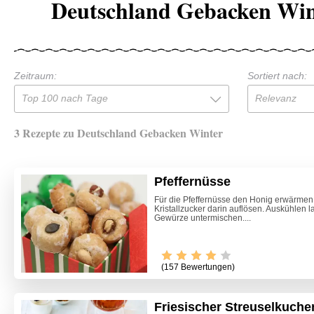
Deutschland Gebacken Win
Zeitraum:
Sortiert nach:
Top 100 nach Tage
Relevanz
3 Rezepte zu Deutschland Gebacken Winter
Pfeffernüsse
Für die Pfeffernüsse den Honig erwärmen
Kristallzucker darin auflösen. Auskühlen l
Gewürze untermischen....
(157 Bewertungen)
Friesischer Streuselkuch