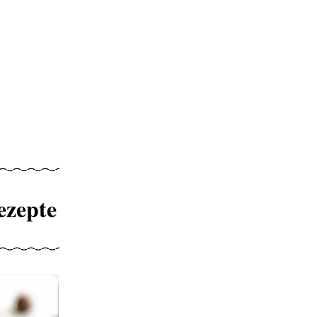
ezepte