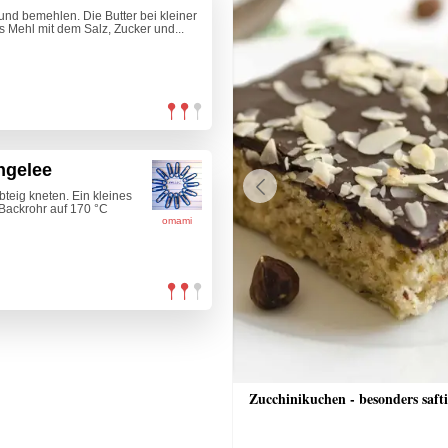
und bemehlen. Die Butter bei kleiner
s Mehl mit dem Salz, Zucker und...
ngelee
eig kneten. Ein kleines
Previous
Backrohr auf 170 °C
omami
nkuchen mit Streusel
Zucchinikuchen - besonders saft