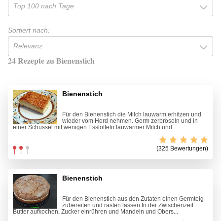
Top 100 nach Tage
Sortiert nach:
Relevanz
24 Rezepte zu Bienenstich
Bienenstich
Für den Bienenstich die Milch lauwarm erhitzen und
wieder vom Herd nehmen. Germ zerbröseln und in
einer Schüssel mit wenigen Esslöffeln lauwarmer Milch und...
(325 Bewertungen)
Bienenstich
Für den Bienenstich aus den Zutaten einen Germteig
zubereiten und rasten lassen.In der Zwischenzeit
Butter aufkochen, Zucker einrühren und Mandeln und Obers...