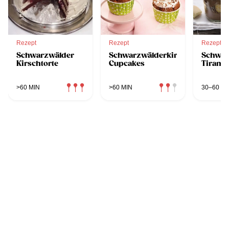
Rezept
Rezept
Rezept
Schwarzwälder
Schwarzwälderkirsch
Schwar
Kirschtorte
Cupcakes
Tiramis
>60 MIN
>60 MIN
30–60 MI