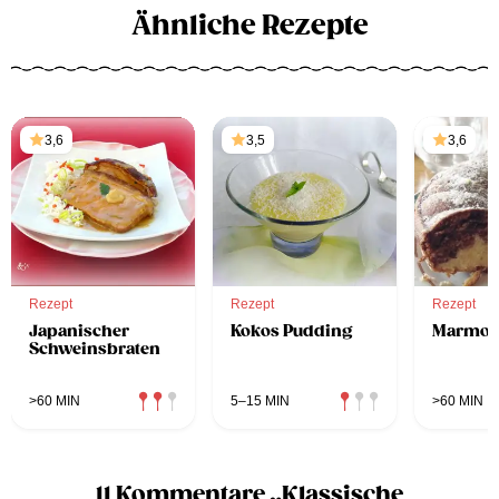
Ähnliche Rezepte
3,6
3,5
3,6
Rezept
Rezept
Rezept
Japanischer
Kokos Pudding
Marmor
Schweinsbraten
>60 MIN
5–15 MIN
>60 MIN
11 Kommentare „Klassische