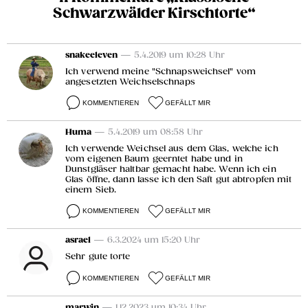
Schwarzwälder Kirschtorte“
snakeeleven
— 5.4.2019 um 10:28 Uhr
Ich verwend meine "Schnapsweichsel" vom
angesetzten Weichselschnaps
KOMMENTIEREN
GEFÄLLT MIR
Huma
— 5.4.2019 um 08:58 Uhr
Ich verwende Weichsel aus dem Glas, welche ich
vom eigenen Baum geerntet habe und in
Dunstgläser haltbar gemacht habe. Wenn ich ein
Glas öffne, dann lasse ich den Saft gut abtropfen mit
einem Sieb.
KOMMENTIEREN
GEFÄLLT MIR
asrael
— 6.3.2024 um 15:20 Uhr
Sehr gute torte
KOMMENTIEREN
GEFÄLLT MIR
marwin
— 1.12.2023 um 10:34 Uhr