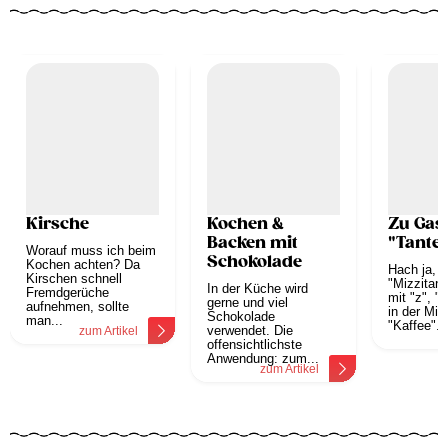
Kirsche
Kochen &
Zu Gast
Backen mit
"Tante 
Worauf muss ich beim
Schokolade
Kochen achten? Da
Hach ja, d
Kirschen schnell
"Mizzitant
In der Küche wird
Fremdgerüche
mit "z", "z
gerne und viel
aufnehmen, sollte
in der Mit
Schokolade
man...
"Kaffee"...
verwendet. Die
zum Artikel
z
offensichtlichste
Anwendung: zum...
zum Artikel