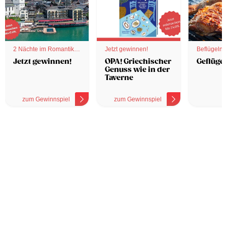
2 Nächte im Romantik
Jetzt gewinnen!
Beflügelnd
Hotel
Jetzt gewinnen!
OPA! Griechischer
Geflügel
Genuss wie in der
Taverne
zum Gewinnspiel
zum Gewinnspiel
z