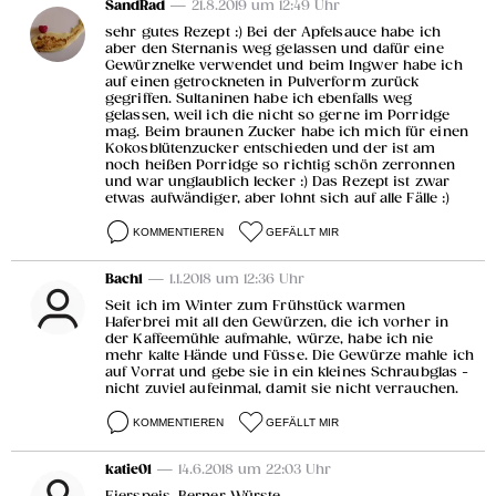
SandRad
— 21.8.2019 um 12:49 Uhr
sehr gutes Rezept :) Bei der Apfelsauce habe ich
aber den Sternanis weg gelassen und dafür eine
Gewürznelke verwendet und beim Ingwer habe ich
auf einen getrockneten in Pulverform zurück
gegriffen. Sultaninen habe ich ebenfalls weg
gelassen, weil ich die nicht so gerne im Porridge
mag. Beim braunen Zucker habe ich mich für einen
Kokosblütenzucker entschieden und der ist am
noch heißen Porridge so richtig schön zerronnen
und war unglaublich lecker :) Das Rezept ist zwar
etwas aufwändiger, aber lohnt sich auf alle Fälle :)
KOMMENTIEREN
GEFÄLLT MIR
Bachl
— 1.1.2018 um 12:36 Uhr
Seit ich im Winter zum Frühstück warmen
Haferbrei mit all den Gewürzen, die ich vorher in
der Kaffeemühle aufmahle, würze, habe ich nie
mehr kalte Hände und Füsse. Die Gewürze mahle ich
auf Vorrat und gebe sie in ein kleines Schraubglas -
nicht zuviel aufeinmal, damit sie nicht verrauchen.
KOMMENTIEREN
GEFÄLLT MIR
katie01
— 14.6.2018 um 22:03 Uhr