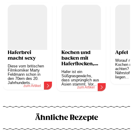
Haferbrei
Kochen und
Apfel
macht sexy
backen mit
Worauf mu
Haferflocken,
Kochen mi
Diese vom britischen
Hafermilch,
achten? Di
Filmkomiker Marty
Hafer ist ein
Nährstoffe
Feldmann schon in
Hafermehl
Süßgrasgewächs,
liegen...
den 70ern des 20.
dass ursprünglich aus
z
Jahrhunderts...
Asien stammt. Vor...
zum Artikel
zum Artikel
Ähnliche Rezepte