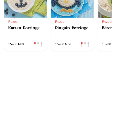
Rezept
Rezept
Rezept
Katzen-Porridge
Pinguin-Porridge
Bären-
15–30 MIN
15–30 MIN
15–30 MI