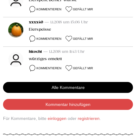
Eierspeis, Berner Würste
KOMMENTIEREN
GEFÄLLT MIR
xxxx40
— 1.1.2018 um 15:06 Uhr
Eierspeisse
KOMMENTIEREN
GEFÄLLT MIR
hkocht
— 1.1.2018 um 11:43 Uhr
würziges omelett
KOMMENTIEREN
GEFÄLLT MIR
Alle Kommentare
Kommentar hinzufügen
Für Kommentare, bitte
einloggen
oder
registrieren
.