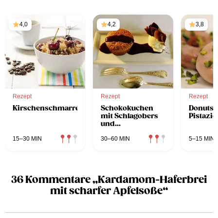
4,0
4,2
3,8
Rezept
Rezept
Rezept
Kirschenschmarren
Schokokuchen
Donuts 
mit Schlagobers
Pistazie
und
Schokoladensoße
15–30 MIN
30–60 MIN
5–15 MIN
36 Kommentare „Kardamom-Haferbrei
mit scharfer Apfelsoße“