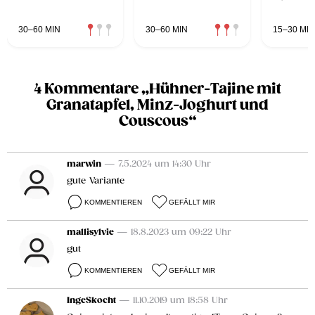
30–60 MIN
30–60 MIN
15–30 MIN
4 Kommentare „Hühner-Tajine mit
Granatapfel, Minz-Joghurt und
Couscous“
marwin
— 7.5.2024 um 14:30 Uhr
gute Variante
KOMMENTIEREN
GEFÄLLT MIR
mallisylvie
— 18.8.2023 um 09:22 Uhr
gut
KOMMENTIEREN
GEFÄLLT MIR
IngeSkocht
— 11.10.2019 um 18:58 Uhr