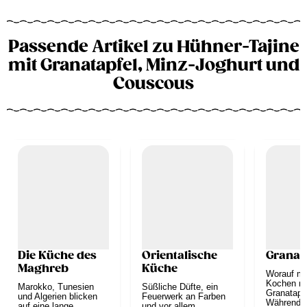
Passende Artikel zu Hühner-Tajine
mit Granatapfel, Minz-Joghurt und
Couscous
Die Küche des
Orientalische
Granat
Maghreb
Küche
Worauf mu
Kochen m
Marokko, Tunesien
Süßliche Düfte, ein
Granatapf
und Algerien blicken
Feuerwerk an Farben
Während d
auf eine lange
und vor allem