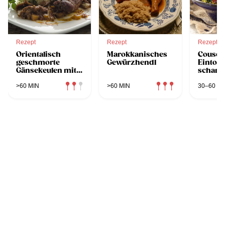
Rezept
Rezept
Rezept
Orientalisch
Marokkanisches
Cousco
geschmorte
Gewürzhendl
Eintopf
Gänsekeulen mit
scharf
Couscous
Würstc
>60 MIN
>60 MIN
30–60 MI