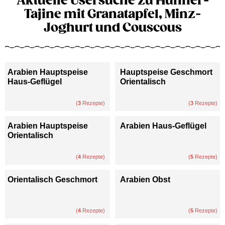
Aktuelle Usersuche zu Hühner-
Tajine mit Granatapfel, Minz-
Joghurt und Couscous
Arabien Hauptspeise
Hauptspeise Geschmort
Haus-Geflügel
Orientalisch
(
3
Rezepte)
(
3
Rezepte)
Arabien Hauptspeise
Arabien Haus-Geflügel
Orientalisch
(
4
Rezepte)
(
5
Rezepte)
Orientalisch Geschmort
Arabien Obst
(
4
Rezepte)
(
5
Rezepte)