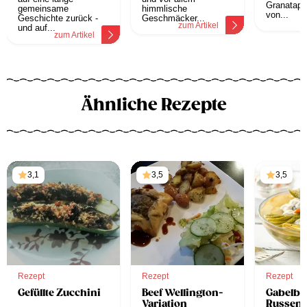
Granatapf
gemeinsame
himmlische
von...
Geschichte zurück -
Geschmäcker...
z
zum Artikel
und auf...
zum Artikel
Ähnliche Rezepte
3,1
3,5
3,5
Rezept
Rezept
Rezept
Gefüllte Zucchini
Beef Wellington-
Gabelbi
Variation
Russen 