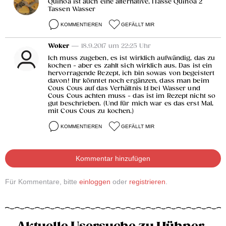
Quinoa ist auch eine alternative, 1Tasse Quinoa 2
Tassen Wasser
KOMMENTIEREN
GEFÄLLT MIR
Woker
— 18.9.2017 um 22:25 Uhr
Ich muss zugeben, es ist wirklich aufwändig, das zu
kochen - aber es zahlt sich wirklich aus. Das ist ein
hervorragende Rezept, ich bin sowas von begeistert
davon! Ihr könntet noch ergänzen, dass man beim
Cous Cous auf das Verhältnis 1:1 bei Wasser und
Cous Cous achten muss - das ist im Rezept nicht so
gut beschrieben. (Und für mich war es das erst Mal,
mit Cous Cous zu kochen.)
KOMMENTIEREN
GEFÄLLT MIR
Kommentar hinzufügen
Für Kommentare, bitte
einloggen
oder
registrieren
.