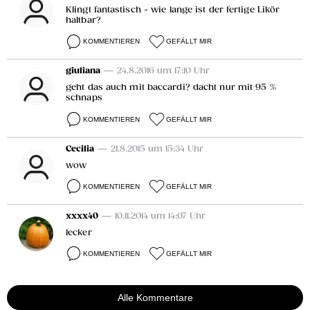
Klingt fantastisch - wie lange ist der fertige Likör
haltbar?
KOMMENTIEREN
GEFÄLLT MIR
giuliana
— 24.8.2016 um 17:10 Uhr
geht das auch mit baccardi? dacht nur mit 95 %
schnaps
KOMMENTIEREN
GEFÄLLT MIR
Cecilia
— 21.8.2015 um 15:34 Uhr
wow
KOMMENTIEREN
GEFÄLLT MIR
xxxx40
— 10.11.2014 um 14:07 Uhr
lecker
KOMMENTIEREN
GEFÄLLT MIR
Alle Kommentare