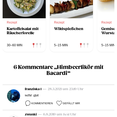
Rezept
Rezept
Rezept
Kartoffelsalat mit
Wildspießchen
Gemisch
Räucherforelle
Wurstau
30–60 MIN
5–15 MIN
5–15 MIN
6 Kommentare „Himbeerlikör mit
Bacardi“
franziska 1
— 28.3.2021 um 23:19 Uhr
sehr gut
KOMMENTIEREN
GEFÄLLT MIR
zwunki
— 6.8.2019 um 14:41 Uhr