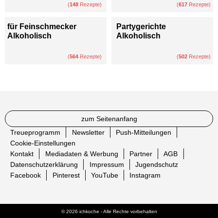
(
148
Rezepte)
(
617
Rezepte)
für Feinschmecker
Partygerichte
Alkoholisch
Alkoholisch
(
564
Rezepte)
(
502
Rezepte)
zum Seitenanfang
Treueprogramm
Newsletter
Push-Mitteilungen
Cookie-Einstellungen
Kontakt
Mediadaten & Werbung
Partner
AGB
Datenschutzerklärung
Impressum
Jugendschutz
Facebook
Pinterest
YouTube
Instagram
© 2026 ichkoche - Alle Rechte vorbehalten