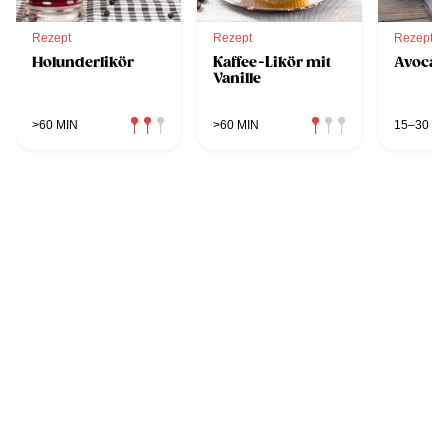
Rezept
Rezept
Rezept
Holunderlikör
Kaffee-Likör mit
Avocad
Vanille
>60 MIN
>60 MIN
15–30 MI