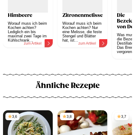
Himbeere
Zitronenmelisse
Die
Bezeic
Worauf muss ich beim
Worauf muss ich beim
von Des
Kochen achten?
Kochen achten? Nur
Lediglich ein bis
eine Melisse, die feste
Was muss
maximal zwei Tage im
Stengel und Blätter
die Bezei
Kühlschrank...
hat, ist...
Destillate
zum Artikel
zum Artikel
Das Brenn
vergorenen
z
Ähnliche Rezepte
3,6
3,8
3,7