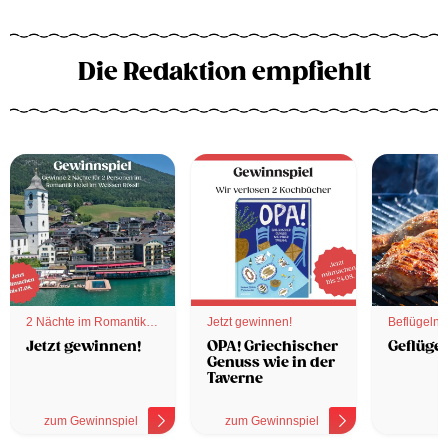
Die Redaktion empfiehlt
2 Nächte im Romantik
Jetzt gewinnen!
Beflügelnd
Hotel
Jetzt gewinnen!
OPA! Griechischer
Geflügel
Genuss wie in der
Taverne
zum Gewinnspiel
zum Gewinnspiel
z