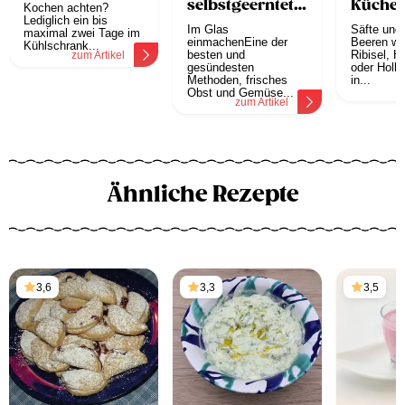
selbstgeernteten
Küchen
Kochen achten?
Lediglich ein bis
Küchengartenschätzen
Im Glas
Säfte und
maximal zwei Tage im
einmachenEine der
Beeren wi
Kühlschrank...
besten und
Ribisel, H
zum Artikel
gesündesten
oder Holl
Methoden, frisches
in...
z
Obst und Gemüse...
zum Artikel
Ähnliche Rezepte
3,6
3,3
3,5