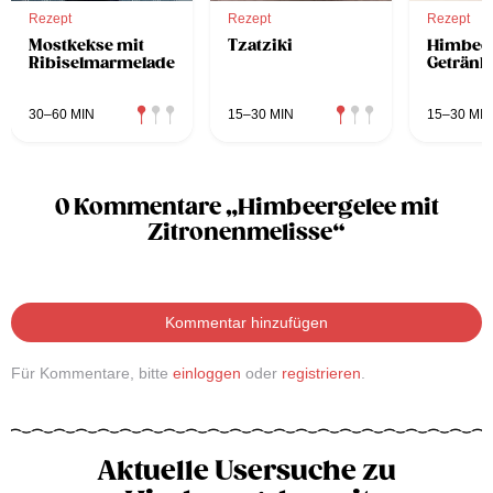
Rezept
Rezept
Rezept
Mostkekse mit
Tzatziki
Himbeer
Ribiselmarmelade
Getränk
30–60 MIN
15–30 MIN
15–30 MIN
0 Kommentare „Himbeergelee mit
Zitronenmelisse“
Kommentar hinzufügen
Für Kommentare, bitte
einloggen
oder
registrieren
.
Aktuelle Usersuche zu