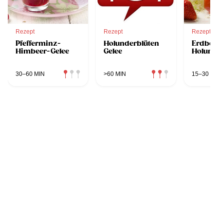
Rezept
Rezept
Rezept
Pfefferminz-
Holunderblüten
Erdbee
Himbeer-Gelee
Gelee
Holund
30–60 MIN
>60 MIN
15–30 MI