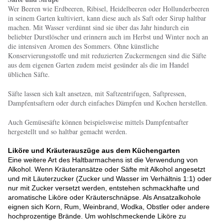
Wer Beeren wie Erdbeeren, Ribisel, Heidelbeeren oder Hollunderbeeren
in seinem Garten kultiviert, kann diese auch als Saft oder Sirup haltbar
machen. Mit Wasser verdünnt sind sie über das Jahr hindurch ein
beliebter Durstlöscher und erinnern auch im Herbst und Winter noch an
die intensiven Aromen des Sommers. Ohne künstliche
Konservierungsstoffe und mit reduzierten Zuckermengen sind die Säfte
aus dem eigenen Garten zudem meist gesünder als die im Handel
üblichen Säfte.
Säfte lassen sich kalt ansetzen, mit Saftzentrifugen, Saftpressen,
Dampfentsaftern oder durch einfaches Dämpfen und Kochen herstellen.
Auch Gemüsesäfte können beispielsweise mittels Dampfentsafter
hergestellt und so haltbar gemacht werden.
Liköre und Kräuterauszüge aus dem Küchengarten
Eine weitere Art des Haltbarmachens ist die Verwendung von
Alkohol. Wenn Kräuteransätze oder Säfte mit Alkohol angesetzt
und mit Läuterzucker (Zucker und Wasser im Verhältnis 1:1) oder
nur mit Zucker versetzt werden, entstehen schmackhafte und
aromatische Liköre oder Kräuterschnäpse. Als Ansatzalkohole
eignen sich Korn, Rum, Weinbrand, Wodka, Obstler oder andere
hochprozentige Brände. Um wohlschmeckende Liköre zu