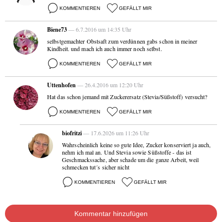
KOMMENTIEREN
GEFÄLLT MIR
Biene73
— 6.7.2016 um 14:35 Uhr
selbstgemachter Obstsaft zum verdünnen gabs schon in meiner
Kindheit. und mach ich auch immer noch selbst.
KOMMENTIEREN
GEFÄLLT MIR
Uttenhofen
— 26.4.2016 um 12:20 Uhr
Hat das schon jemand mit Zuckerersatz (Stevia/Süßstoff) versucht?
KOMMENTIEREN
GEFÄLLT MIR
biofritzi
— 17.6.2026 um 11:26 Uhr
Wahrscheinlich keine so gute Idee, Zucker konserviert ja auch,
nehm ich mal an. Und Stevia sowie Süßstoffe - das ist
Geschmackssache, aber schade um die ganze Arbeit, weil
schmecken tut´s sicher nicht
KOMMENTIEREN
GEFÄLLT MIR
Kommentar hinzufügen