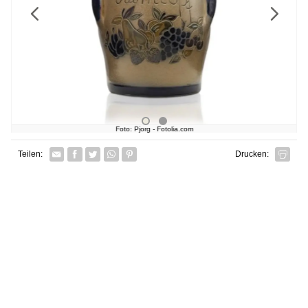
Previous
Next
Foto: Pjorg - Fotolia.com
Facebook
Twitter
Whatsapp senden
Pin it
Teilen:
Drucken: