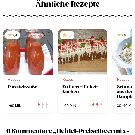
Ähnliche Rezepte
3,4
3,5
3,9
Rezept
Rezept
Rezept
Paradeissoße
Erdbeer-Dinkel-
Schmor
Kuchen
aus de
Dampfg
>60 MIN
>60 MIN
30–60 MIN
0 Kommentare „Heidel-Preiselbeermix-