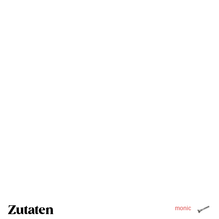
Zutaten
monic