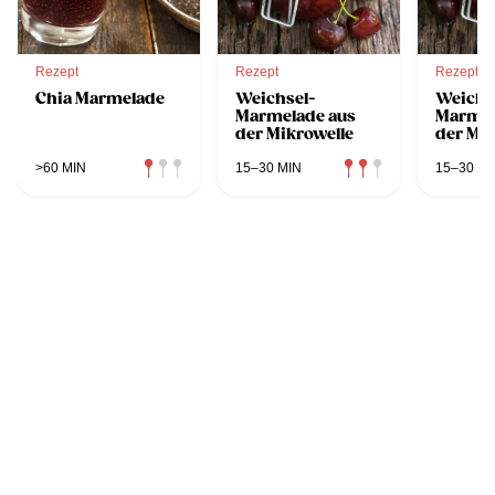
Rezept
Rezept
Rezept
Chia Marmelade
Weichsel-
Weichs
Marmelade aus
Marmel
der Mikrowelle
der Mik
>60 MIN
15–30 MIN
15–30 MI