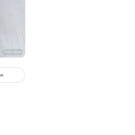
Foto: Nöm
en