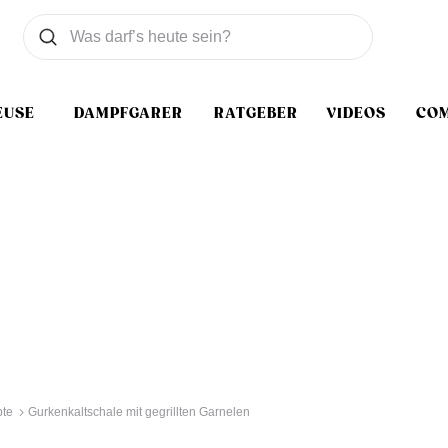
Was wollen Sie suchen
Suchen
EUSE
DAMPFGARER
RATGEBER
VIDEOS
CO
te
Gurkenkaltschale mit gegrillten Garnelen