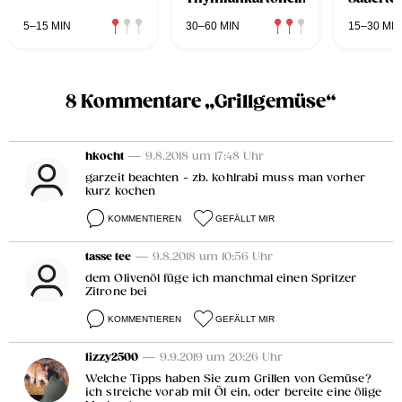
5–15 MIN
30–60 MIN
15–30 MIN
8 Kommentare „Grillgemüse“
hkocht
— 9.8.2018 um 17:48 Uhr
garzeit beachten - zb. kohlrabi muss man vorher
kurz kochen
KOMMENTIEREN
GEFÄLLT MIR
tasse tee
— 9.8.2018 um 10:56 Uhr
dem Olivenöl füge ich manchmal einen Spritzer
Zitrone bei
KOMMENTIEREN
GEFÄLLT MIR
lizzy2500
— 9.9.2019 um 20:26 Uhr
Welche Tipps haben Sie zum Grillen von Gemüse?
ich streiche vorab mit Öl ein, oder bereite eine ölige