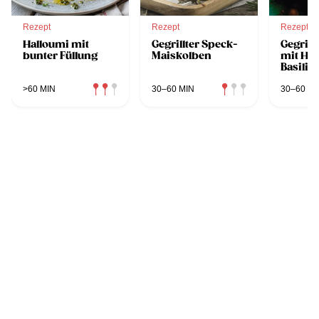
Rezept
Rezept
Rezept
Halloumi mit
Gegrillter Speck-
Gegrill
bunter Füllung
Maiskolben
mit Ha
Basili
Brösel
>60 MIN
30–60 MIN
30–60 MI