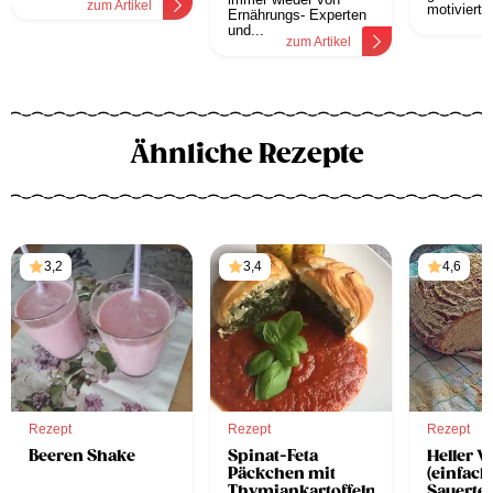
zum Artikel
motivierten
Ernährungs- Experten
z
und...
zum Artikel
Ähnliche Rezepte
3,2
3,4
4,6
Rezept
Rezept
Rezept
Beeren Shake
Spinat-Feta
Heller 
Päckchen mit
(einfach
Thymiankartoffeln
Sauertei