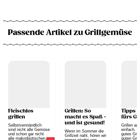
Passende Artikel zu Grillgemüse
Fleischlos
Grillen: So
Tipps &
grillen
macht es Spaß -
fürs Gr
und ist gesund!
Selbstverständlich
Grillen an 
sind nicht alle Gemüse
einfach. M
Wenn im Sommer die
und schon gar nicht
gutes Gril
Grillzeit naht, hören wir
alle makrobiotischen...
guten Grill
immer wieder von