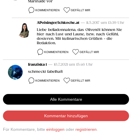
Marinade vor
KOMMENTIEREN
GEFÄLLT MIR
APoisinger/ichkoche.at
— 11.5.2017 um 13:39 Uhr
Liebe belladonnalena, das Olivenöl können Sie
hier nach Lust und Laune, bzw. nach Gefühl,
dosieren. Mit kulinarischen Grüßen - die
Redaktion.
KOMMENTIEREN
GEFÄLLT MIR
franziska 1
— 10.7.2021 um 15:46 Uhr
schmeckt fabelhaft
KOMMENTIEREN
GEFÄLLT MIR
Alle Kommentare
Kommentar hinzufügen
Für Kommentare, bitte
einloggen
oder
registrieren
.