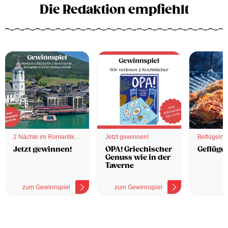
Die Redaktion empfiehlt
2 Nächte im Romantik
Jetzt gewinnen!
Beflügelnd
Hotel
Jetzt gewinnen!
OPA! Griechischer
Geflügel
Genuss wie in der
Taverne
zum Gewinnspiel
zum Gewinnspiel
z