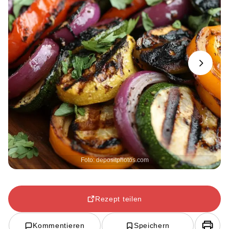
Next
Foto: depositphotos.com
Rezept teilen
Kommentieren
Speichern