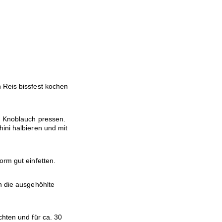
 Reis bissfest kochen
n Knoblauch pressen.
ini halbieren und mit
orm gut einfetten.
n die ausgehöhlte
chten und für ca. 30