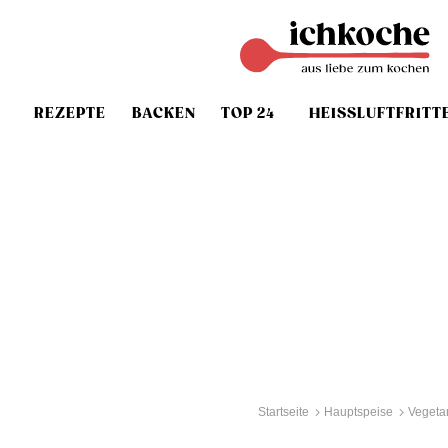
REZEPTE
BACKEN
TOP 24
HEISSLUFTFRITT
Startseite
Hauptspeise
Vegeta