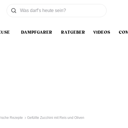
Was wollen Sie suchen
Suchen
EUSE
DAMPFGARER
RATGEBER
VIDEOS
CO
rische Rezepte
Gefüllte Zucchini mit Reis und Oliven