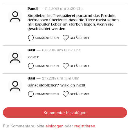
Pandi
— 14.4.2016 um 21:30 Uhr
Stopfleber ist Tierquälerei pur...und das Produkt
dermassen überfettet, dass die Tiere meist schon
mit kaputter Leber im sterben liegen, wenn sie
geschlachtet werden
KOMMENTIEREN
GEFÄLLT MIR
Gast
— 6.8.2014 um 01:52 Uhr
lecker
KOMMENTIEREN
GEFÄLLT MIR
Gast
— 27.7.2014 um 13:41 Uhr
Gänsestopfleber? wirklich nicht
KOMMENTIEREN
GEFÄLLT MIR
Kommentar hinzufügen
Für Kommentare, bitte
einloggen
oder
registrieren
.