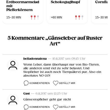
Erdbeermarmelade
Schokoguglhupf
Cornfla
mit
Pfefferkörnern
15–30 MIN
>60 MIN
15–30 MIN
5 Kommentare „Gänseleber auf Ruster
Art“
belladonnalena
— 10.11.2017 um 08:15 Uhr
Wenn Leber, dann überhaupt nur von Bio-Tieren.
alle anderen sind viel zu sehr belastet. Und
Stopfleber ist auch noch Tierquälerei pur. Also ein
absolutes NO GO!
KOMMENTIEREN
GEFÄLLT MIR
Gast
— 6.11.2017 um 12:25 Uhr
Gänsestopfleber geht gar nicht
KOMMENTIEREN
GEFÄLLT MIR