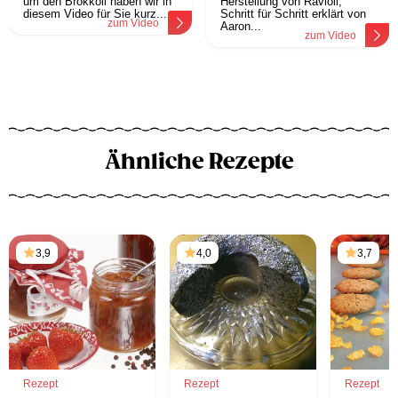
um den Brokkoli haben wir in
Herstellung von Ravioli,
diesem Video für Sie kurz...
Schritt für Schritt erklärt von
zum Video
Aaron...
zum Video
Ähnliche Rezepte
3,9
4,0
3,7
Rezept
Rezept
Rezept