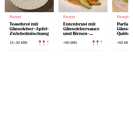
Rezept
Rezept
Rezept
Toastbrot mit
Entenbrust mit
Parfait
Gänseleber-Apfel-
Gänselebersauce
Gänsel
Zwiebelmischung
und Birnen-
Quitte
Kartoffel-Gratin
Pistazi
15–30 MIN
>60 MIN
>60 MIN