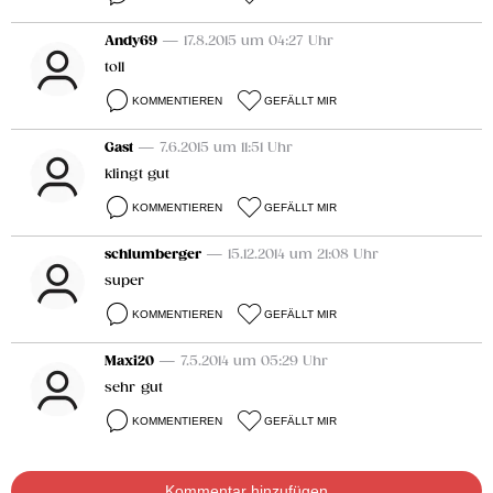
Andy69
— 17.8.2015 um 04:27 Uhr
toll
KOMMENTIEREN
GEFÄLLT MIR
Gast
— 7.6.2015 um 11:51 Uhr
klingt gut
KOMMENTIEREN
GEFÄLLT MIR
schlumberger
— 15.12.2014 um 21:08 Uhr
super
KOMMENTIEREN
GEFÄLLT MIR
Maxi20
— 7.5.2014 um 05:29 Uhr
sehr gut
KOMMENTIEREN
GEFÄLLT MIR
Kommentar hinzufügen