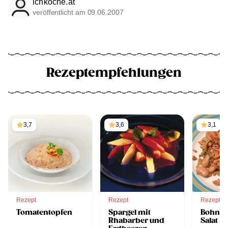
ichkoche.at
veröffentlicht am 09.06.2007
Rezeptempfehlungen
3,7
3,6
3,1
Rezept
Rezept
Rezept
Tomatentopfen
Spargel mit
Bohnen
Rhabarber und
Salat