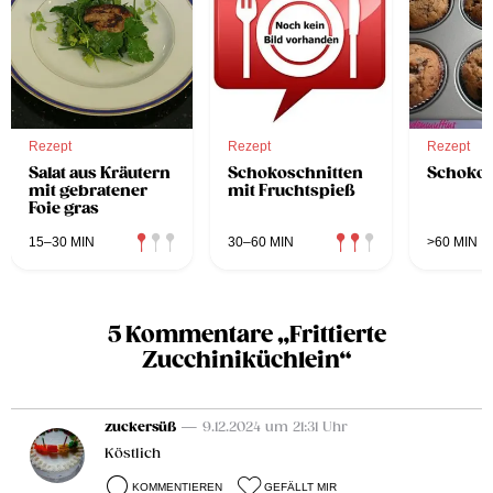
Rezept
Rezept
Rezept
Salat aus Kräutern
Schokoschnitten
Schokol
mit gebratener
mit Fruchtspieß
Foie gras
15–30 MIN
30–60 MIN
>60 MIN
5 Kommentare „Frittierte
Zucchiniküchlein“
zuckersüß
— 9.12.2024 um 21:31 Uhr
Köstlich
KOMMENTIEREN
GEFÄLLT MIR