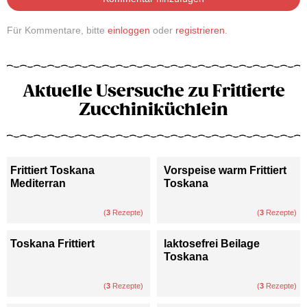
Für Kommentare, bitte
einloggen
oder
registrieren
.
Aktuelle Usersuche zu Frittierte
Zucchiniküchlein
Frittiert Toskana
Vorspeise warm Frittiert
Mediterran
Toskana
(
3
Rezepte)
(
3
Rezepte)
Toskana Frittiert
laktosefrei Beilage
Toskana
(
3
Rezepte)
(
3
Rezepte)