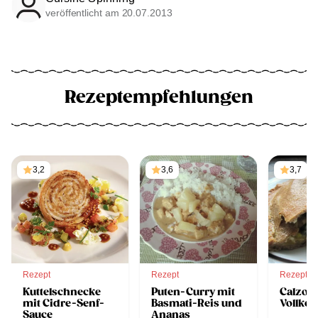
veröffentlicht am 20.07.2013
Rezeptempfehlungen
3,2
3,6
3,7
Rezept
Rezept
Rezept
Kuttelschnecke
Puten-Curry mit
Calzon
mit Cidre-Senf-
Basmati-Reis und
Vollko
Sauce
Ananas