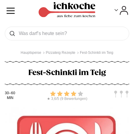
Toggle
Toggle
Was wollen Sie suchen
Suchen
Hauptspeise
Pizzateig Rezepte
Fest-Schinkli im Teig
Fest-Schinkli im Teig
Kochdauer
Bewerten
Schwierig
30–60
MIN
★ 3,6/5 (9 Bewertungen)