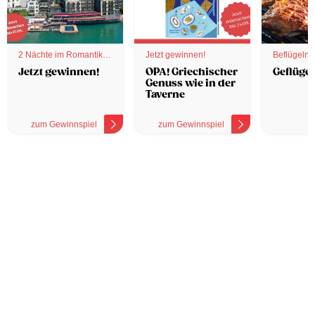
2 Nächte im Romantik
Jetzt gewinnen!
Beflügelnd
Hotel
Jetzt gewinnen!
OPA! Griechischer
Geflügel
Genuss wie in der
Taverne
zum Gewinnspiel
zum Gewinnspiel
z