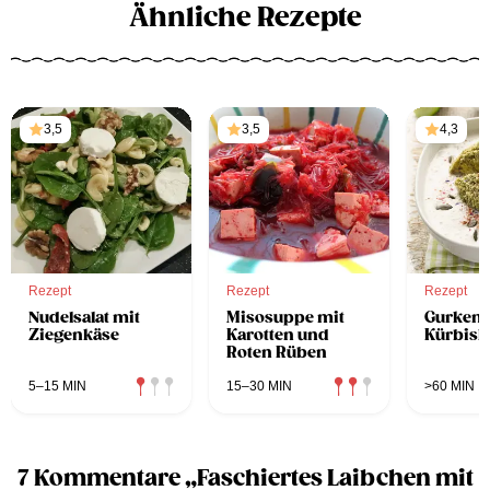
Ähnliche Rezepte
3,5
3,5
4,3
Rezept
Rezept
Rezept
Nudelsalat mit
Misosuppe mit
Gurkens
Ziegenkäse
Karotten und
Kürbisk
Roten Rüben
5–15 MIN
15–30 MIN
>60 MIN
7 Kommentare „Faschiertes Laibchen mit