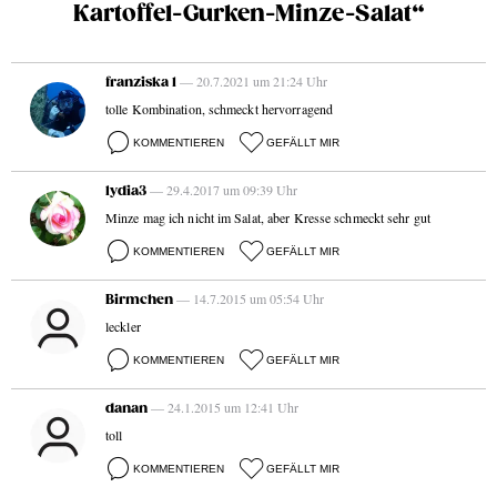
Kartoffel-Gurken-Minze-Salat“
— 20.7.2021 um 21:24 Uhr
franziska 1
tolle Kombination, schmeckt hervorragend
KOMMENTIEREN
GEFÄLLT MIR
— 29.4.2017 um 09:39 Uhr
lydia3
Minze mag ich nicht im Salat, aber Kresse schmeckt sehr gut
KOMMENTIEREN
GEFÄLLT MIR
— 14.7.2015 um 05:54 Uhr
Birmchen
leckler
KOMMENTIEREN
GEFÄLLT MIR
— 24.1.2015 um 12:41 Uhr
danan
toll
KOMMENTIEREN
GEFÄLLT MIR