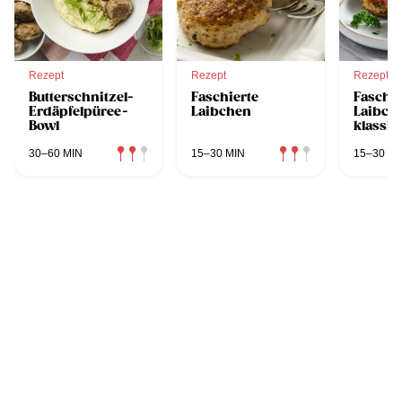
Rezept
Rezept
Rezept
Butterschnitzel-
Faschierte
Faschie
Erdäpfelpüree-
Laibchen
Laibch
Bowl
klassis
österre
Rezept
30–60 MIN
15–30 MIN
15–30 MI