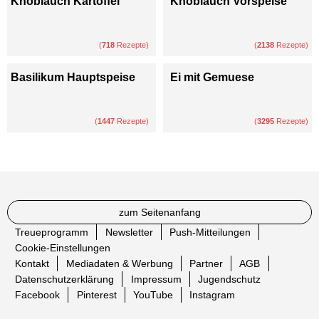
Knoblauch Kartoffel
Knoblauch Vorspeise
(
718
Rezepte)
(
2138
Rezepte)
Basilikum Hauptspeise
Ei mit Gemuese
(
1447
Rezepte)
(
3295
Rezepte)
zum Seitenanfang
Treueprogramm
Newsletter
Push-Mitteilungen
Cookie-Einstellungen
Kontakt
Mediadaten & Werbung
Partner
AGB
Datenschutzerklärung
Impressum
Jugendschutz
Facebook
Pinterest
YouTube
Instagram