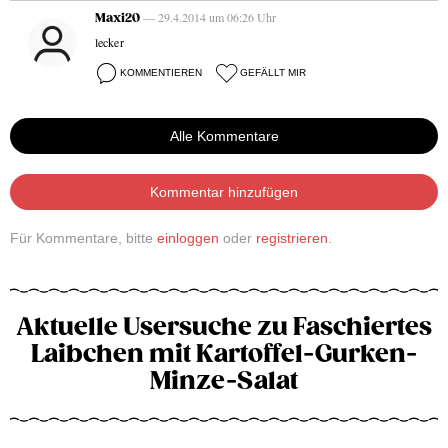
— 29.4.2014 um 06:26 Uhr
Maxi20
lecker
KOMMENTIEREN
GEFÄLLT MIR
Alle Kommentare
Kommentar hinzufügen
Für Kommentare, bitte
einloggen
oder
registrieren
.
Aktuelle Usersuche zu Faschiertes
Laibchen mit Kartoffel-Gurken-
Minze-Salat