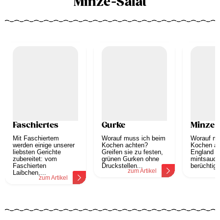
Minze-Salat
Faschiertes
Gurke
Minze
Mit Faschiertem
Worauf muss ich beim
Worauf mu
werden einige unserer
Kochen achten?
Kochen ac
liebsten Gerichte
Greifen sie zu festen,
England is
zubereitet: vom
grünen Gurken ohne
mintsauce
Faschierten
Druckstellen...
berüchtigt.
zum Artikel
z
Laibchen,...
zum Artikel