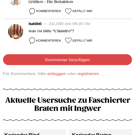
Grüßen - Die Redaktion
KOMMENTIEREN
GEFÄLLT MIR
habibti
— 2.12.2015 um 08:38 Uhr
was ist bitte "Cilandro"?
KOMMENTIEREN
GEFÄLLT MIR
Kommentar hinzufügen
Für Kommentare, bitte
einloggen
oder
registrieren
.
Aktuelle Usersuche zu Faschierter
Braten mit Ingwer