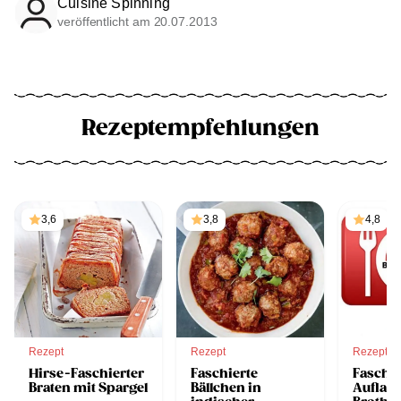
Cuisine Spinning
veröffentlicht am 20.07.2013
Rezeptempfehlungen
3,6
3,8
4,8
Rezept
Rezept
Rezept
Hirse-Faschierter
Faschierte
Faschie
Braten mit Spargel
Bällchen in
Auflauf