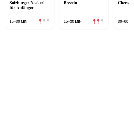
Salzburger Nockerl
Brezeln
Cheeseca
für Anfänger
15–30 MIN
15–30 MIN
30–60 MI