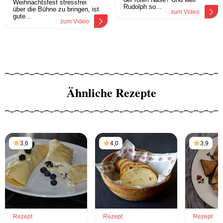
Weihnachtsfest stressfrei
Rudolph so...
über die Bühne zu bringen, ist
zum Video
gute...
zum Video
Ähnliche Rezepte
3,6
4,0
3,9
Rezept
Rezept
Rezept