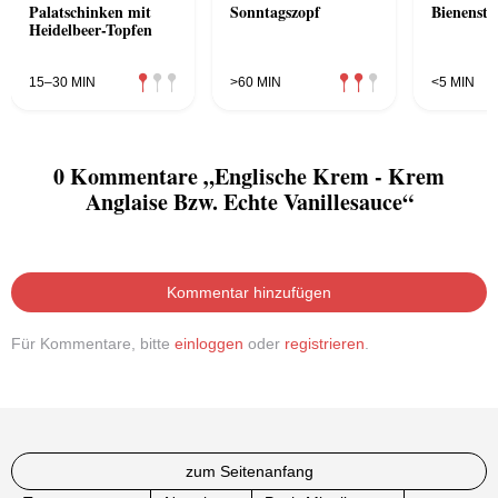
Palatschinken mit
Sonntagszopf
Bienensti
Heidelbeer-Topfen
15–30 MIN
>60 MIN
<5 MIN
0 Kommentare „Englische Krem - Krem
Anglaise Bzw. Echte Vanillesauce“
Kommentar hinzufügen
Für Kommentare, bitte
einloggen
oder
registrieren
.
zum Seitenanfang