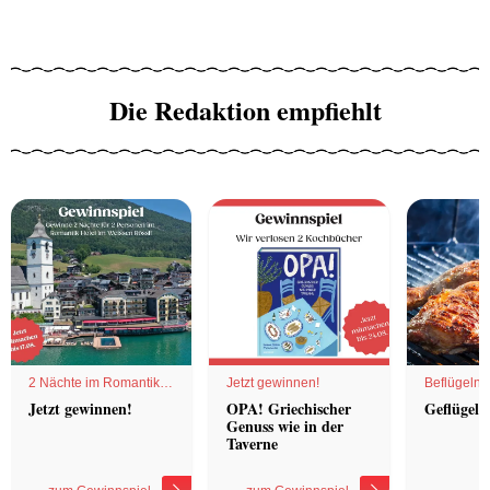
Die Redaktion empfiehlt
2 Nächte im Romantik
Jetzt gewinnen!
Beflügelnd
Hotel
Jetzt gewinnen!
OPA! Griechischer
Geflügel 
Genuss wie in der
Taverne