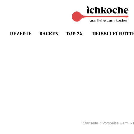
REZEPTE
BACKEN
TOP 24
HEISSLUFTFRITT
Startseite
Vorspeise warm