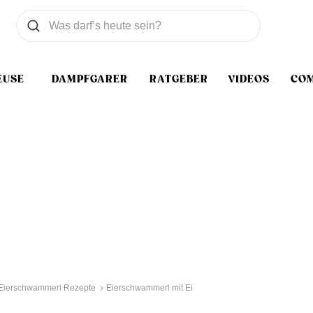
Was wollen Sie suchen
Suchen
EUSE
DAMPFGARER
RATGEBER
VIDEOS
CO
Eierschwammerl Rezepte
Eierschwammerl mit Ei