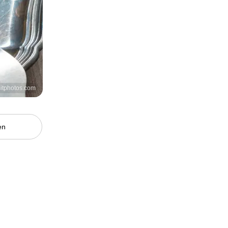
sitphotos.com
en