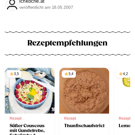
ichkoche.at
veröffentlicht am 18.05.2007
Rezeptempfehlungen
3,5
3,4
4,2
Rezept
Rezept
Rezept
Süßer Couscous
Thunfischaufstrich
Lemon 
mit Gundelrebe,