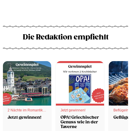
Die Redaktion empfiehlt
2 Nächte im Romantik
Jetzt gewinnen!
Beflügelnd
Hotel
Jetzt gewinnen!
OPA! Griechischer
Geflügel
Genuss wie in der
Taverne