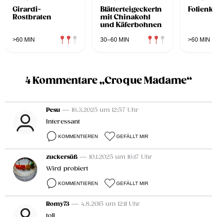
Girardi-
Blätterteigeckerln
Folienka
Rostbraten
mit Chinakohl
und Käferbohnen
>60 MIN
30–60 MIN
>60 MIN
4 Kommentare „Croque Madame“
Pesu
— 16.3.2025 um 12:57 Uhr
Interessant
KOMMENTIEREN
GEFÄLLT MIR
zuckersüß
— 10.1.2025 um 16:17 Uhr
Wird probiert
KOMMENTIEREN
GEFÄLLT MIR
Romy73
— 4.8.2015 um 12:11 Uhr
toll