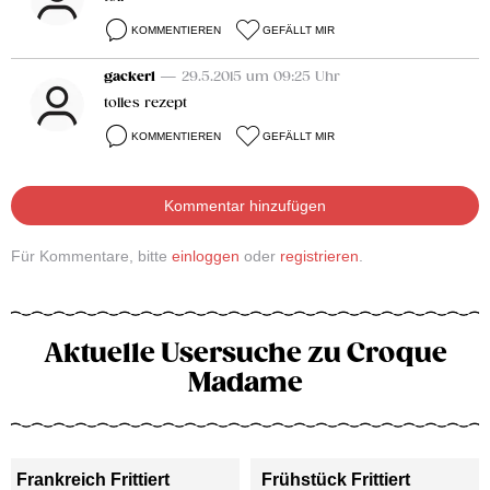
KOMMENTIEREN
GEFÄLLT MIR
gackerl
— 29.5.2015 um 09:25 Uhr
tolles rezept
KOMMENTIEREN
GEFÄLLT MIR
Kommentar hinzufügen
Für Kommentare, bitte
einloggen
oder
registrieren
.
Aktuelle Usersuche zu Croque
Madame
Frankreich Frittiert
Frühstück Frittiert