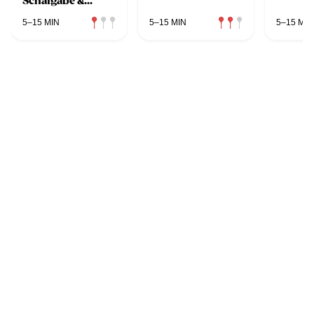
Schafgabe &
Gänseblümchen
5–15 MIN
5–15 MIN
5–15 MIN