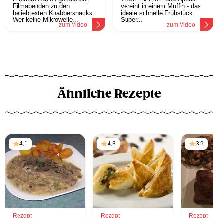
Filmabenden zu den
vereint in einem Muffin - das
beliebtesten Knabbersnacks.
ideale schnelle Frühstück.
Wer keine Mikrowelle...
Super...
zum Video
zum Video
Ähnliche Rezepte
4,1
4,3
3,9
Rezept
Rezept
Rezept