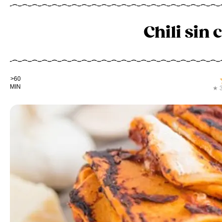
Chili sin
Kochdauer
>60
MIN
★ 3