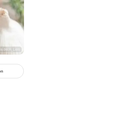
lia.de/ A_Lein
en