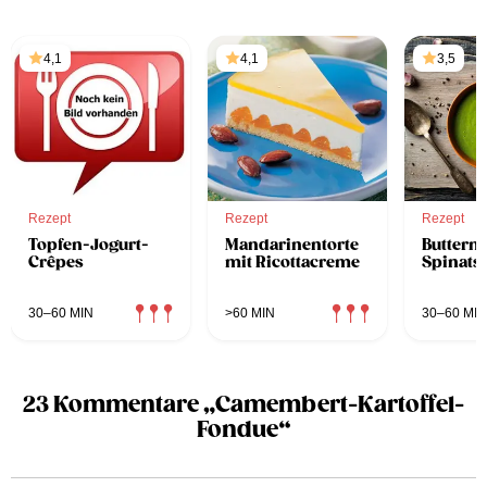
4,1
4,1
3,5
Rezept
Rezept
Rezept
Topfen-Jogurt-
Mandarinentorte
Butterm
Crêpes
mit Ricottacreme
Spinats
30–60 MIN
>60 MIN
30–60 MIN
23 Kommentare „Camembert-Kartoffel-
Fondue“