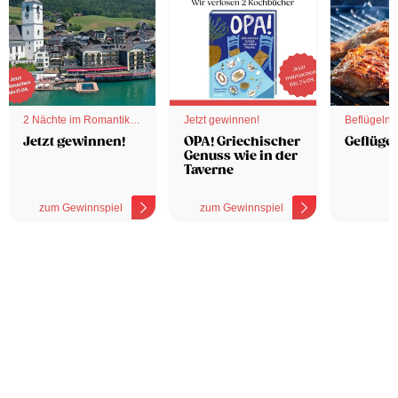
2 Nächte im Romantik
Jetzt gewinnen!
Beflügelnd
Hotel
Jetzt gewinnen!
OPA! Griechischer
Geflügel
Genuss wie in der
Taverne
zum Gewinnspiel
zum Gewinnspiel
z