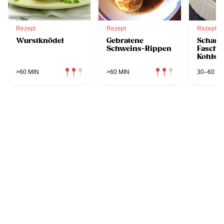
Rezept
Rezept
Rezept
Wurstknödel
Gebratene
Scharf
Schweins-Rippen
Faschie
Kohlsp
Kümmel
>60 MIN
>60 MIN
30–60 MI