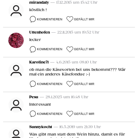
mirandaly
— 17.12.2015 um 15:42 Uhr
köstlich !
KOMMENTIEREN
GEFÄLLT MIR
Uttenhofen
— 22.11.2015 um 19:52 Uhr
lecker
KOMMENTIEREN
GEFÄLLT MIR
Karoline71
— 4.6.2015 um 08:10 Uhr
ob man die Käsesorten bei uns bekommt??? Wär
mal ein anderes Käsefondue :-)
KOMMENTIEREN
GEFÄLLT MIR
Pesu
— 28.1.2025 um 16:48 Uhr
Interessant
KOMMENTIEREN
GEFÄLLT MIR
Sunnykocht
— 16.5.2019 um 21:39 Uhr
Was gibt man statt dem Wein hinzu, damit es für