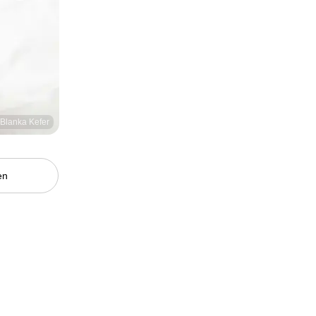
/Blanka Kefer
en