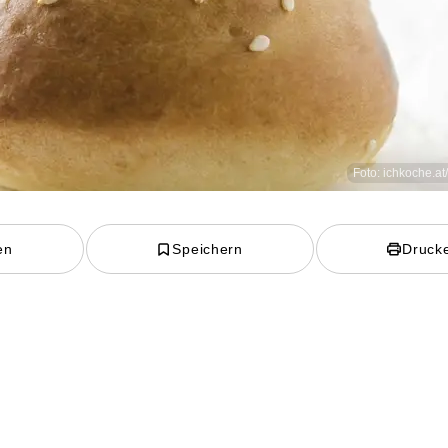
Foto: ichkoche.at
en
Speichern
Druck