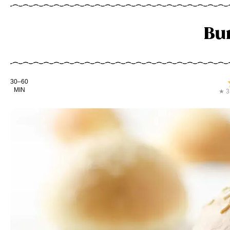
Bu
Kochdauer
30–60
MIN
★ 3