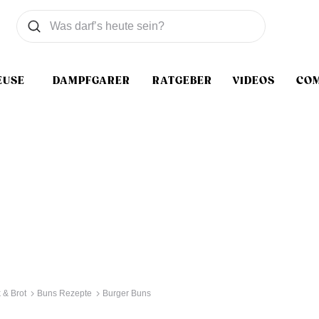
Was wollen Sie suchen
Suchen
EUSE
DAMPFGARER
RATGEBER
VIDEOS
CO
 & Brot
Buns Rezepte
Burger Buns