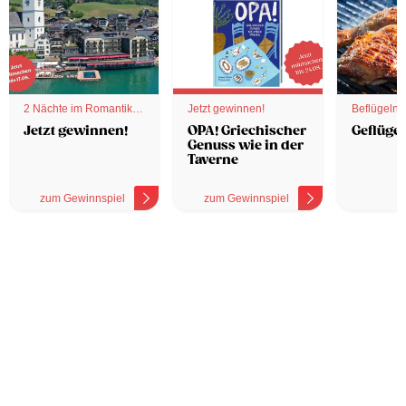
2 Nächte im Romantik
Jetzt gewinnen!
Beflügelnd
Hotel
Jetzt gewinnen!
OPA! Griechischer
Geflügel
Genuss wie in der
Taverne
zum Gewinnspiel
zum Gewinnspiel
z