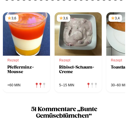
3,6
3,6
3,4
Rezept
Rezept
Rezept
Pfefferminz-
Ribisel-Schaum-
Toastla
Mousse
Creme
>60 MIN
5–15 MIN
30–60 MIN
51 Kommentare „Bunte
Gemüseblümchen“