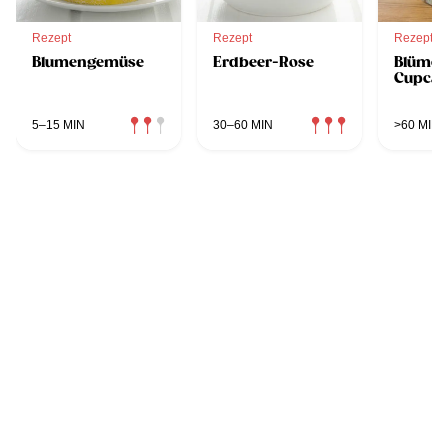
Rezept
Rezept
Rezept
Blumengemüse
Erdbeer-Rose
Blümc
Cupcak
5–15 MIN
30–60 MIN
>60 MIN