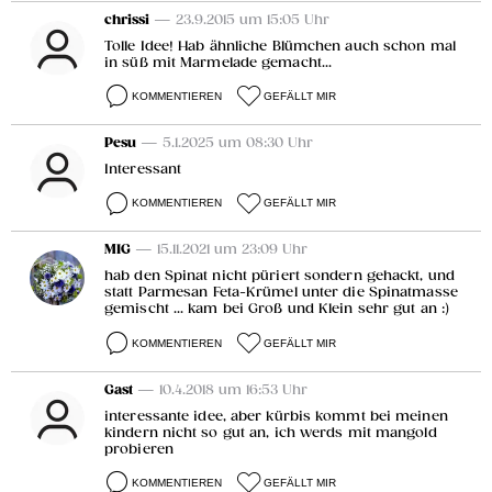
chrissi
— 23.9.2015 um 15:05 Uhr
Tolle Idee! Hab ähnliche Blümchen auch schon mal
in süß mit Marmelade gemacht...
KOMMENTIEREN
GEFÄLLT MIR
Pesu
— 5.1.2025 um 08:30 Uhr
Interessant
KOMMENTIEREN
GEFÄLLT MIR
MIG
— 15.11.2021 um 23:09 Uhr
hab den Spinat nicht püriert sondern gehackt, und
statt Parmesan Feta-Krümel unter die Spinatmasse
gemischt ... kam bei Groß und Klein sehr gut an :)
KOMMENTIEREN
GEFÄLLT MIR
Gast
— 10.4.2018 um 16:53 Uhr
interessante idee, aber kürbis kommt bei meinen
kindern nicht so gut an, ich werds mit mangold
probieren
KOMMENTIEREN
GEFÄLLT MIR