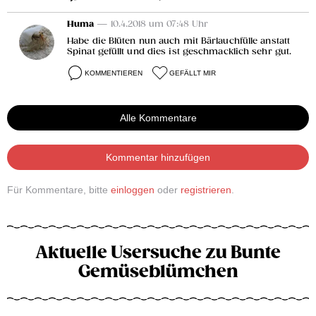
Huma
— 10.4.2018 um 07:48 Uhr
Habe die Blüten nun auch mit Bärlauchfülle anstatt
Spinat gefüllt und dies ist geschmacklich sehr gut.
KOMMENTIEREN
GEFÄLLT MIR
Alle Kommentare
Kommentar hinzufügen
Für Kommentare, bitte
einloggen
oder
registrieren
.
Aktuelle Usersuche zu Bunte
Gemüseblümchen