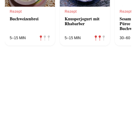
Rezept
Rezept
Rezept
Buchweizenbrei
Knusperjogurt mit
Sesam-Zu
Rhabarber
Püree mi
Buchweiz
5–15 MIN
5–15 MIN
30–60 MI