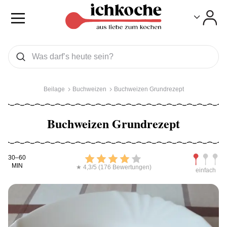
Toggle
Toggle
Was wollen Sie suchen
Suchen
Beilage
Buchweizen
Buchweizen Grundrezept
Buchweizen Grundrezept
Kochdauer
Bewerten
Schwierig
30–60
MIN
★ 4,3/5 (176 Bewertungen)
einfach