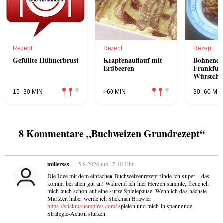
Rezept
Rezept
Rezept
Gefüllte Hühnerbrust
Krapfenauflauf mit
Bohnenei
Erdbeeren
Frankfur
Würstche
15–30 MIN
>60 MIN
30–60 MIN
8 Kommentare „Buchweizen Grundrezept“
millersss
— 5.8.2026 um 17:10 Uhr
Die Idee mit dem einfachen Buchweizenrezept finde ich super – das
kommt bei allen gut an! Während ich hier Herzen sammle, freue ich
mich auch schon auf eine kurze Spielepause. Wenn ich das nächste
Mal Zeit habe, werde ich Stickman Brawler
https://stickmanempires.com/
spielen und mich in spannende
Strategie-Action stürzen.