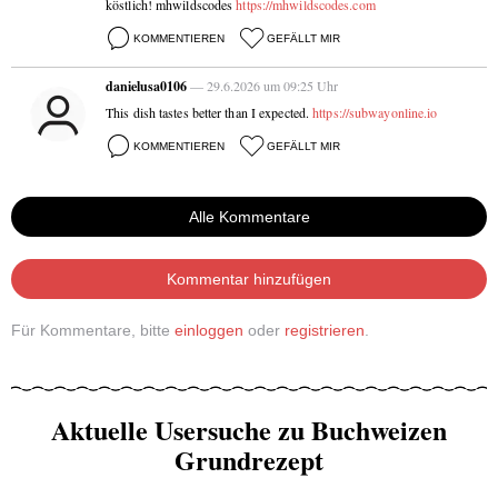
köstlich! mhwildscodes
https://mhwildscodes.com
KOMMENTIEREN
GEFÄLLT MIR
danielusa0106
— 29.6.2026 um 09:25 Uhr
This dish tastes better than I expected.
https://subwayonline.io
KOMMENTIEREN
GEFÄLLT MIR
Alle Kommentare
Kommentar hinzufügen
Für Kommentare, bitte
einloggen
oder
registrieren
.
Aktuelle Usersuche zu Buchweizen
Grundrezept