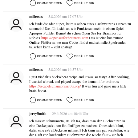
KOMMENTIEREN
GEFÄLLT MIR
millersss
— 5.8.2026 um 17:07 Uhr
Ich finde die Idee super, beim Kochen eines Buchweizens Herzen zu
sammeln! Das fühlt sich an wie Punkte sammeln in einem Spiel.
Apropos Punkte: Kennst du schon Open Sea for Brainrots für
Roblox
https://openseaforbrainrots.com
Das ist eine kostenlose
Online-Plattform, wo man Codes findet und schnelle Spielrunden
tauschen kann – echt spaßig!
KOMMENTIEREN
GEFÄLLT MIR
millersss
— 5.8.2026 um 16:57 Uhr
I just tried this buckwheat recipe and it was so tasty! After cooking,
I wanted a break and played escape the tsunami for brainrots
https://escapetsunamibrainrots.org/
It was fun and gave me a little
brain boost.
KOMMENTIEREN
GEFÄLLT MIR
jerrySmith
— 29.6.2026 um 10:46 Uhr
Ich musste schmunzeln, als ich las, dass man den Buchweizen in
eine Decke packt, um ihn fluffiger zu machen. Ob es sich lohnt,
dafür eine extra Decke zu nehmen? Ich kann mir gut vorstellen, wie
der Duft von kochendem Buchweizen die Küche füllt – einfach