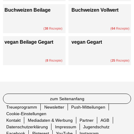
Buchweizen Beilage
Buchweizen Vollwert
(
38
Rezepte)
(
64
Rezepte)
vegan Beilage Gegart
vegan Gegart
(
8
Rezepte)
(
25
Rezepte)
zum Seitenanfang
Treueprogramm
Newsletter
Push-Mitteilungen
Cookie-Einstellungen
Kontakt
Mediadaten & Werbung
Partner
AGB
Datenschutzerklärung
Impressum
Jugendschutz
Facebook
Pinterest
YouTube
Instagram