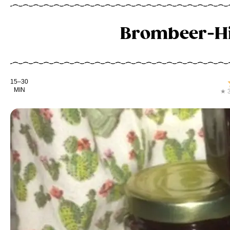
Brombeer-H
Kochdauer
15–30
MIN
★ 3