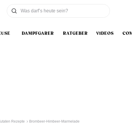
Was wollen Sie suchen
Suchen
EUSE
DAMPFGARER
RATGEBER
VIDEOS
CO
Zutaten Rezepte
Brombeer-Himbeer-Marmelade