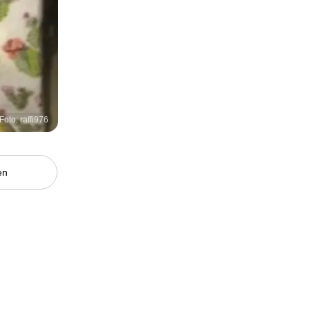
Foto: raffi976
en