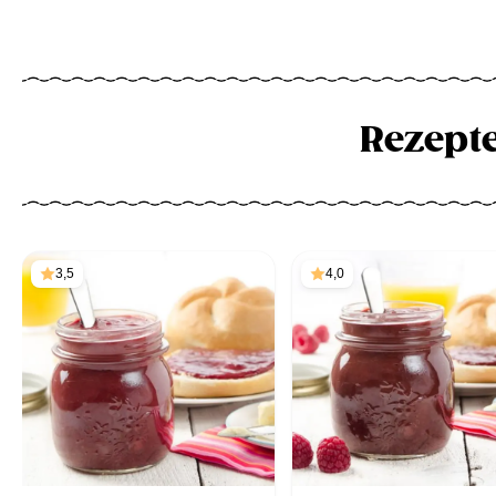
Rezept
3,5
4,0