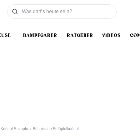
Was wollen Sie suchen
Suchen
EUSE
DAMPFGARER
RATGEBER
VIDEOS
CO
Knödel Rezepte
Böhmische Erdäpfelknödel