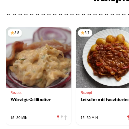
3,8
3,7
Rezept
Rezept
Würzige Grillbutter
Letscho mit Faschiert
15–30 MIN
15–30 MIN