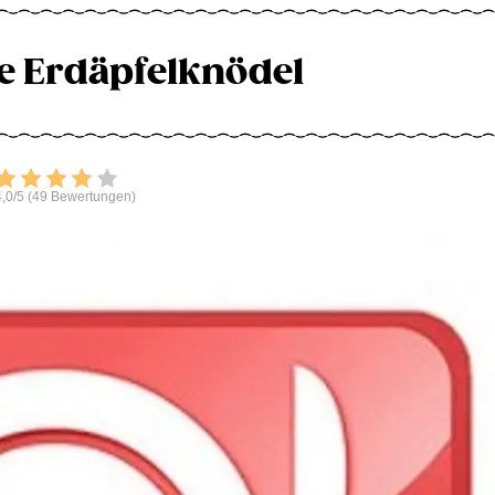
 Erdäpfelknödel
Bewerten
,0/5 (49 Bewertungen)