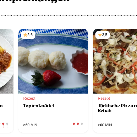
3,6
3,5
Rezept
Rezept
em
Topfenknödel
Türkische Pizza 
Kebab
>60 MIN
>60 MIN