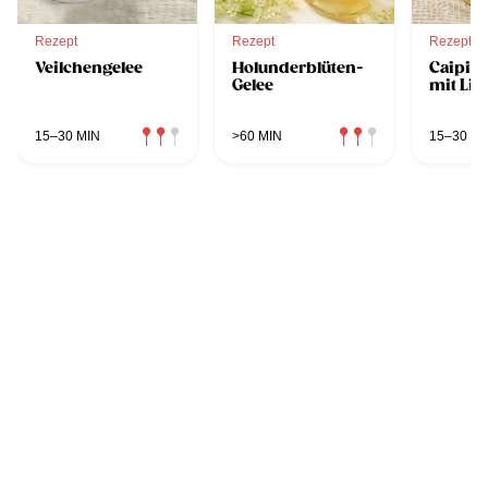
Rezept
Rezept
Rezept
Veilchengelee
Holunderblüten-
Caipiri
Gelee
mit Lim
15–30 MIN
>60 MIN
15–30 MI