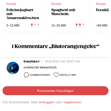
Rezept
Rezept
Rezept
Früchtejoghurt
Spaghetti mit
Feenküs
mit
Muscheln
Amarenakirschen
5–15 MIN
15–30 MIN
>60 MIN
1 Kommentare „Blutorangengelee“
franziska 1
— 19.12.2023 um 21:05 Uhr
schmeckt fantastisch
KOMMENTIEREN
GEFÄLLT MIR
Kommentar hinzufügen
Für Kommentare, bitte
einloggen
oder
registrieren
.