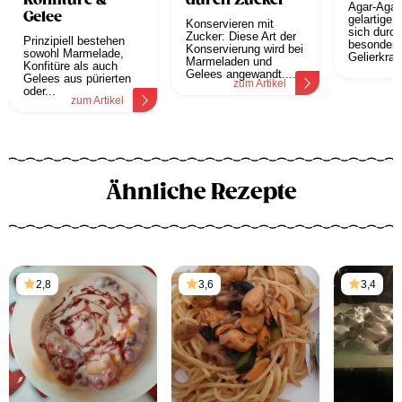
Konfitüre &
durch Zucker
Agar-Agar,
Gelee
gelartige 
Konservieren mit
sich durch
Zucker: Diese Art der
Prinzipiell bestehen
besonders
Konservierung wird bei
sowohl Marmelade,
Gelierkraft
Marmeladen und
Konfitüre als auch
z
Gelees angewandt....
Gelees aus pürierten
zum Artikel
oder...
zum Artikel
Ähnliche Rezepte
2,8
3,6
3,4