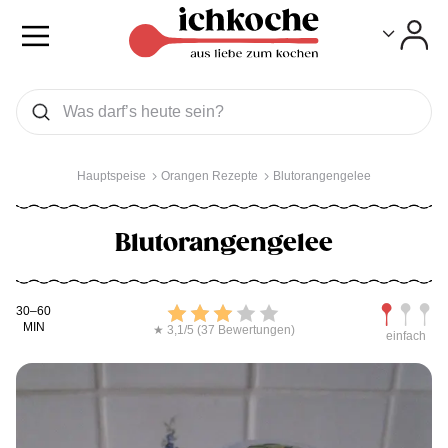
Toggle
Toggle
Was wollen Sie suchen
Suchen
Hauptspeise
Orangen Rezepte
Blutorangengelee
Blutorangengelee
Kochdauer
Bewerten
Schwierig
30–60
MIN
★ 3,1/5 (37 Bewertungen)
einfach