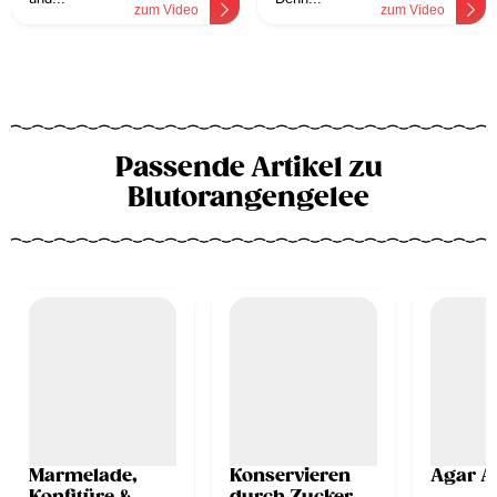
zum Video
zum Video
Passende Artikel zu
Blutorangengelee
Marmelade,
Konservieren
Agar A