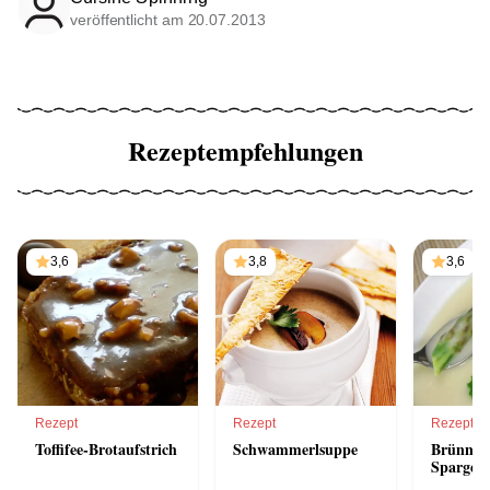
veröffentlicht am 20.07.2013
Rezeptempfehlungen
3,6
3,8
3,6
Rezept
Rezept
Rezept
Toffifee-Brotaufstrich
Schwammerlsuppe
Brünners
Spargels