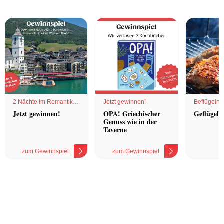
2 Nächte im Romantik
Jetzt gewinnen!
Beflügelnd
Hotel
Jetzt gewinnen!
OPA! Griechischer
Geflügel 
Genuss wie in der
Taverne
zum Gewinnspiel
zum Gewinnspiel
z