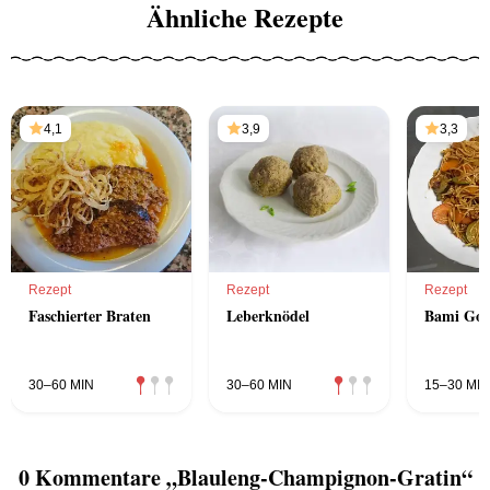
Ähnliche Rezepte
4,1
3,9
3,3
Rezept
Rezept
Rezept
Faschierter Braten
Leberknödel
Bami Gor
30–60 MIN
30–60 MIN
15–30 MIN
0 Kommentare „Blauleng-Champignon-Gratin“