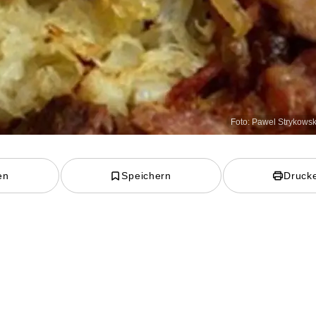
Foto: Pawel Strykowsk
en
Speichern
Druck