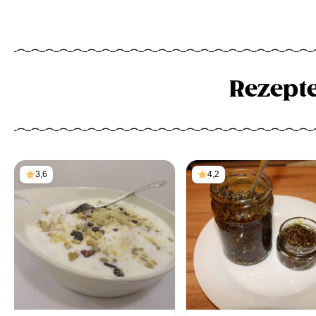
Rezept
3,6
4,2