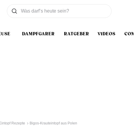
Was wollen Sie suchen
Suchen
EUSE
DAMPFGARER
RATGEBER
VIDEOS
CO
Eintopf Rezepte
Bigos-Krauteintopf aus Polen