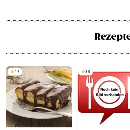
Rezept
4,7
3,9