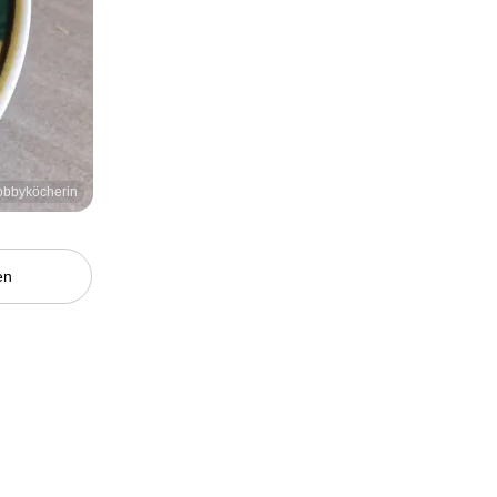
obbyköcherin
en