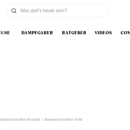
Was wollen Sie suchen
Suchen
EUSE
DAMPFGARER
RATGEBER
VIDEOS
CO
ananenschnitten Rezepte
Bananenschnitten-Torte