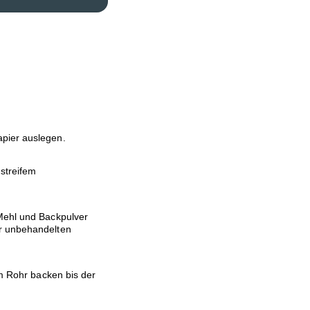
pier auslegen.
 streifem
 Mehl und Backpulver
er unbehandelten
im Rohr backen bis der