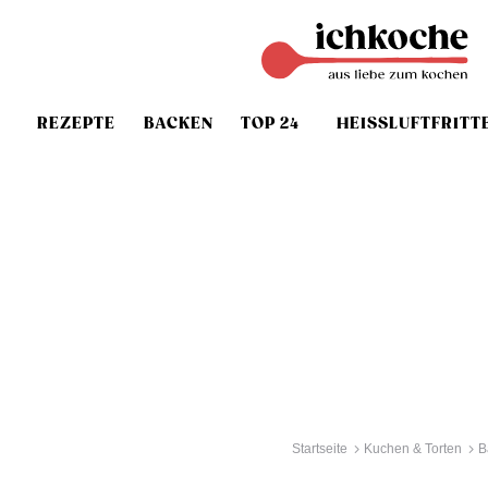
REZEPTE
BACKEN
TOP 24
HEISSLUFTFRITT
Startseite
Kuchen & Torten
B