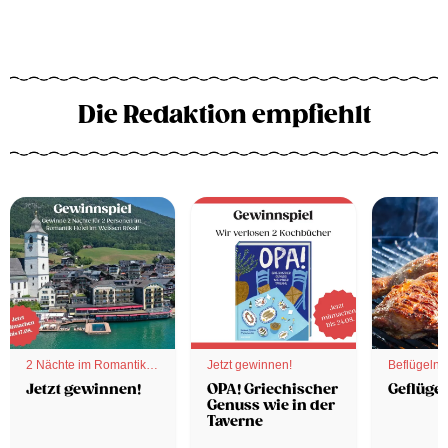
Die Redaktion empfiehlt
2 Nächte im Romantik
Jetzt gewinnen!
Beflügelnd
Hotel
Jetzt gewinnen!
OPA! Griechischer
Geflügel
Genuss wie in der
Taverne