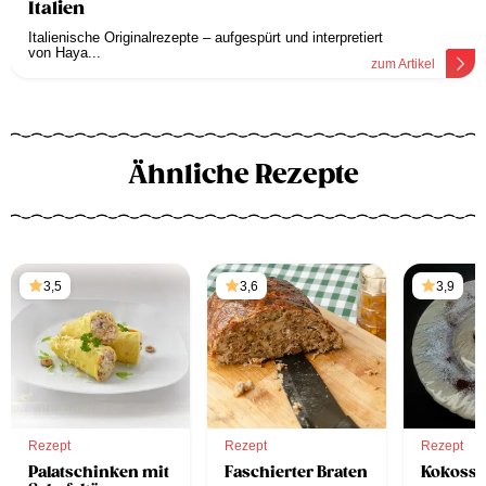
Italien
Italienische Originalrezepte – aufgespürt und interpretiert
von Haya...
zum Artikel
Ähnliche Rezepte
3,5
3,6
3,9
Rezept
Rezept
Rezept
Palatschinken mit
Faschierter Braten
Kokossc