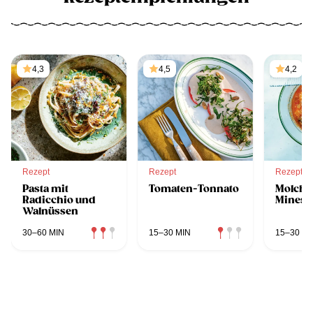
4,3
4,5
4,2
Rezept
Rezept
Rezept
Pasta mit
Tomaten-Tonnato
Molcho
Radicchio und
Minest
Walnüssen
30–60 MIN
15–30 MIN
15–30 MI