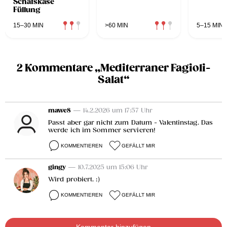
Schafskäse
Füllung
15–30 MIN
>60 MIN
5–15 MIN
2 Kommentare „Mediterraner Fagioli-
Salat“
mawe8
— 14.2.2026 um 17:57 Uhr
Passt aber gar nicht zum Datum - Valentinstag. Das
werde ich im Sommer servieren!
KOMMENTIEREN
GEFÄLLT MIR
gingy
— 10.7.2025 um 15:06 Uhr
Wird probiert. :)
KOMMENTIEREN
GEFÄLLT MIR