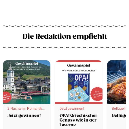
Die Redaktion empfiehlt
2 Nächte im Romantik
Jetzt gewinnen!
Beflügelnd
Hotel
Jetzt gewinnen!
OPA! Griechischer
Geflügel
Genuss wie in der
Taverne