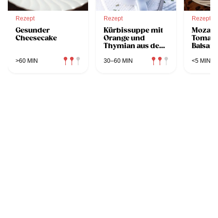
Rezept
Rezept
Rezept
Gesunder
Kürbissuppe mit
Mozarel
Cheesecake
Orange und
Tomate
Thymian aus dem
Balsam
Dampfgarer
>60 MIN
30–60 MIN
<5 MIN