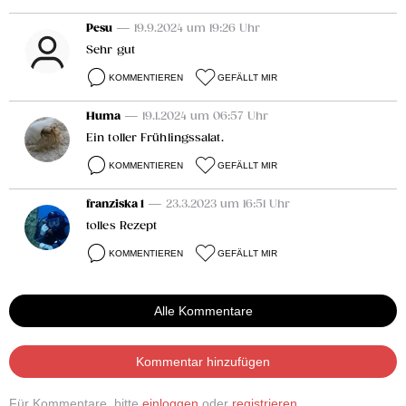
Pesu
— 19.9.2024 um 19:26 Uhr
Sehr gut
KOMMENTIEREN
GEFÄLLT MIR
Huma
— 19.1.2024 um 06:57 Uhr
Ein toller Frühlingssalat.
KOMMENTIEREN
GEFÄLLT MIR
franziska 1
— 23.3.2023 um 16:51 Uhr
tolles Rezept
KOMMENTIEREN
GEFÄLLT MIR
Alle Kommentare
Kommentar hinzufügen
Für Kommentare, bitte
einloggen
oder
registrieren
.