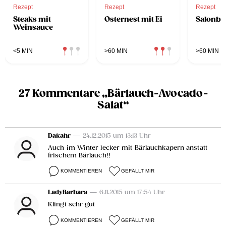
Rezept
Rezept
Rezept
Steaks mit
Osternest mit Ei
Salonbe
Weinsauce
<5 MIN
>60 MIN
>60 MIN
27 Kommentare „Bärlauch-Avocado-
Salat“
Dakahr
— 24.12.2015 um 13:13 Uhr
Auch im Winter lecker mit Bärlauchkapern anstatt
frischem Bärlauch!!
KOMMENTIEREN
GEFÄLLT MIR
LadyBarbara
— 6.11.2015 um 17:54 Uhr
Klingt sehr gut
KOMMENTIEREN
GEFÄLLT MIR