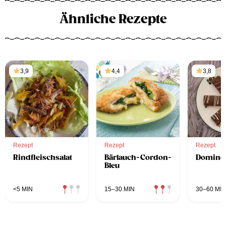
Ähnliche Rezepte
3,9
4,4
3,8
Rezept
Rezept
Rezept
Rindfleischsalat
Bärlauch-Cordon-
Dominos
Bleu
<5 MIN
15–30 MIN
30–60 MIN