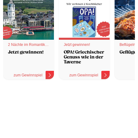
2 Nächte im Romantik
Jetzt gewinnen!
Beflügelnd
Hotel
Jetzt gewinnen!
OPA! Griechischer
Geflügel
Genuss wie in der
Taverne
zum Gewinnspiel
zum Gewinnspiel
z