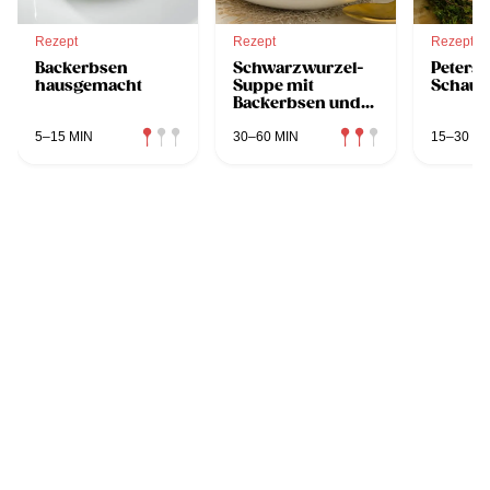
Rezept
Rezept
Rezept
Backerbsen
Schwarzwurzel-
Petersi
hausgemacht
Suppe mit
Schau
Backerbsen und
Salat
5–15 MIN
30–60 MIN
15–30 MI