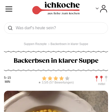
Toggle
Toggle
Was wollen Sie suchen
Suchen
Suppen Rezepte
Backerbsen in klarer Suppe
Backerbsen in klarer Suppe
Kochdauer
Bewerten
Schwierig
5–15
MIN
★ 3,5/5 (57 Bewertungen)
mittel