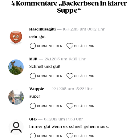
4 Kommentare „Backerbsen in klarer
Suppe“
Haselnussgitti
— 16.4.2015 um 00:12 Uhr
sehr gut
KOMMENTIEREN
GEFÄLLT MIR
MJP
— 24.1.2015 um 14:35 Uhr
Schnell und gut!
KOMMENTIEREN
GEFÄLLT MIR
Wuppie
— 22.1.2015 um 15:22 Uhr
super
KOMMENTIEREN
GEFÄLLT MIR
GFB
— 6.1.2015 um 17:53 Uhr
Immer gut wenn es schnell gehen muss.
KOMMENTIEREN
GEFÄLLT MIR