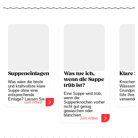
Suppeneinlagen
Was tue ich,
Klare 
wenn die Suppe
Was wäre die beste
Knochens
trüb ist?
und kraftvollste klare
Wässern S
Suppe ohne eine
Grundprod
Eine Suppe wird trüb,
entsprechende
führ Ihre 
wenn die
Einlage? Lassen Sie...
verwenden 
Suppenknochen vorher
zum Artikel
z
nicht gut genug
gewaschen oder
blanchiert...
zum Artikel