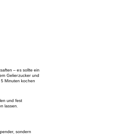
saften – es sollte ein
 dem Gelierzucker und
 5 Minuten kochen
len und fest
n lassen.
spender, sondern