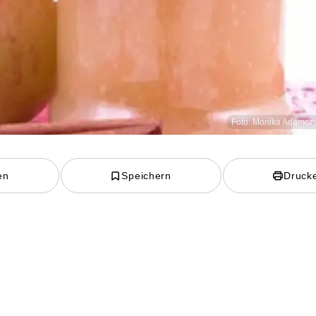
Foto: Monika Adamczy
en
Speichern
Druck