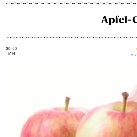
Apfel-
Kochdauer
30–60
MIN
★ 3