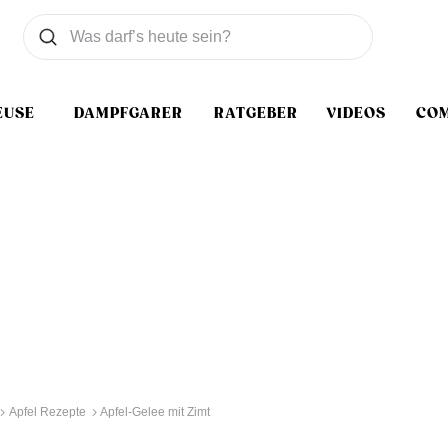
Was wollen Sie suchen
Suchen
EUSE
DAMPFGARER
RATGEBER
VIDEOS
CO
Apfel Rezepte
Apfel-Gelee mit Zimt