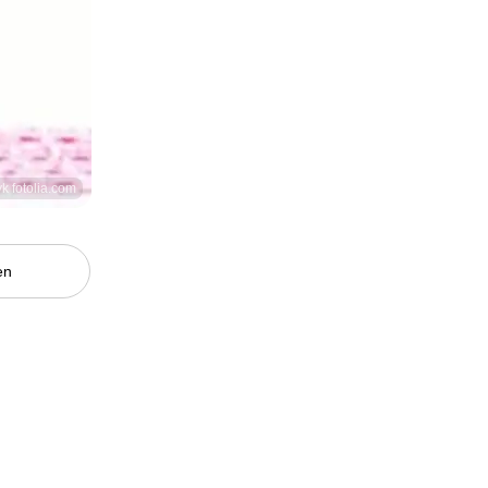
k fotolia.com
en