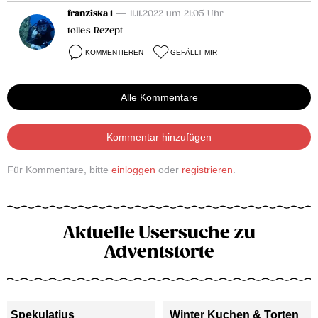
franziska 1
— 11.11.2022 um 21:05 Uhr
tolles Rezept
KOMMENTIEREN
GEFÄLLT MIR
Alle Kommentare
Kommentar hinzufügen
Für Kommentare, bitte
einloggen
oder
registrieren
.
Aktuelle Usersuche zu
Adventstorte
Spekulatius
Winter Kuchen & Torten