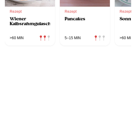
Rezept
Rezept
Rezept
Wiener
Pancakes
Sonnen
Kalbsrahmgulasch
>60 MIN
5–15 MIN
>60 MIN