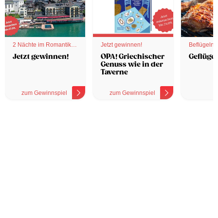
2 Nächte im Romantik
Jetzt gewinnen!
Beflügelnd
Hotel
Jetzt gewinnen!
OPA! Griechischer
Geflügel
Genuss wie in der
Taverne
zum Gewinnspiel
zum Gewinnspiel
z