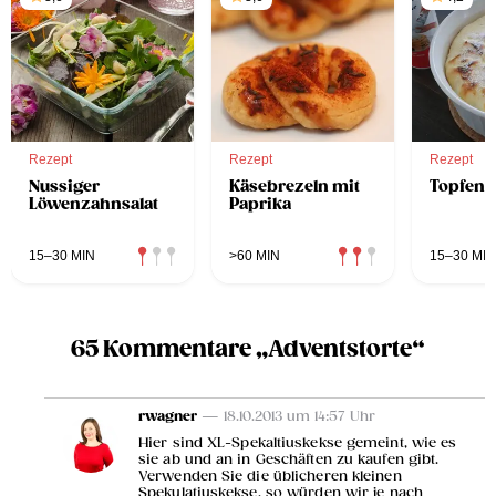
Rezept
Rezept
Rezept
Nussiger
Käsebrezeln mit
Topfens
Löwenzahnsalat
Paprika
15–30 MIN
>60 MIN
15–30 MIN
65 Kommentare „Adventstorte“
rwagner
— 18.10.2013 um 14:57 Uhr
Hier sind XL-Spekaltiuskekse gemeint, wie es
sie ab und an in Geschäften zu kaufen gibt.
Verwenden Sie die üblicheren kleinen
Spekulatiuskekse, so würden wir je nach