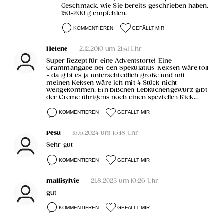
Geschmack, wie Sie bereits geschrieben haben,
150-200 g empfehlen.
KOMMENTIEREN
GEFÄLLT MIR
Helene
— 2.12.2010 um 21:41 Uhr
Super Rezept für eine Adventstorte! Eine
Grammangabe bei den Spekulatius-Keksen wäre toll
- da gibt es ja unterschiedlich große und mit
meinen Keksen wäre ich mit 4 Stück nicht
weitgekommen. Ein bißchen Lebkuchengewürz gibt
der Creme übrigens noch einen speziellen Kick...
KOMMENTIEREN
GEFÄLLT MIR
Pesu
— 15.6.2024 um 15:18 Uhr
Sehr gut
KOMMENTIEREN
GEFÄLLT MIR
mallisylvie
— 21.8.2023 um 10:26 Uhr
gut
KOMMENTIEREN
GEFÄLLT MIR