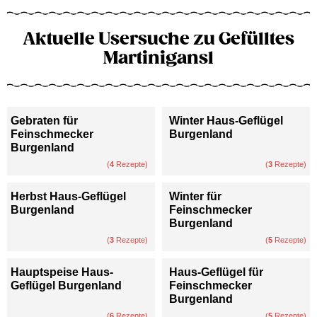
Aktuelle Usersuche zu Gefülltes
Martinigansl
Gebraten für
Winter Haus-Geflügel
Feinschmecker
Burgenland
Burgenland
(
4
Rezepte)
(
3
Rezepte)
Herbst Haus-Geflügel
Winter für
Burgenland
Feinschmecker
Burgenland
(
3
Rezepte)
(
5
Rezepte)
Hauptspeise Haus-
Haus-Geflügel für
Geflügel Burgenland
Feinschmecker
Burgenland
(
6
Rezepte)
(
5
Rezepte)