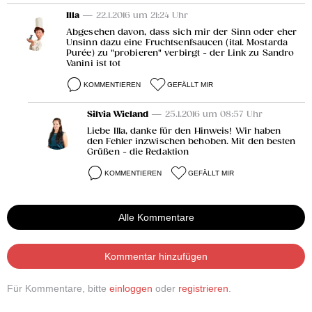
Illa
— 22.1.2016 um 21:24 Uhr
Abgesehen davon, dass sich mir der Sinn oder eher
Unsinn dazu eine Fruchtsenfsaucen (ital. Mostarda
Purée) zu "probieren" verbirgt - der Link zu Sandro
Vanini ist tot
KOMMENTIEREN
GEFÄLLT MIR
Silvia Wieland
— 25.1.2016 um 08:57 Uhr
Liebe Illa, danke für den Hinweis! Wir haben
den Fehler inzwischen behoben. Mit den besten
Grüßen - die Redaktion
KOMMENTIEREN
GEFÄLLT MIR
Alle Kommentare
Kommentar hinzufügen
Für Kommentare, bitte
einloggen
oder
registrieren
.