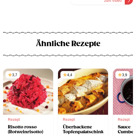
zum Video
Ähnliche Rezepte
3,7
4,4
3,9
Rezept
Rezept
Rezept
Risotto rosso
Überbackene
Sauce
(Rotweinrisotto)
Topfenpalatschinken
Cumber