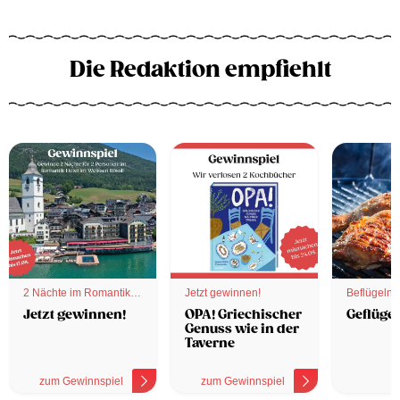
Die Redaktion empfiehlt
2 Nächte im Romantik
Jetzt gewinnen!
Beflügelnd
Hotel
Jetzt gewinnen!
OPA! Griechischer
Geflügel
Genuss wie in der
Taverne
zum Gewinnspiel
zum Gewinnspiel
z