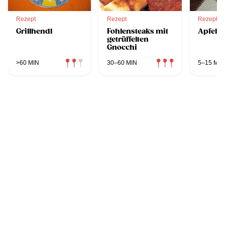
Rezept
Rezept
Rezept
Grillhendl
Fohlensteaks mit
Apfelm
getrüffelten
Gnocchi
>60 MIN
30–60 MIN
5–15 MIN