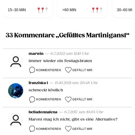
15–30 MIN
>60 MIN
30–60 MIN
33 Kommentare „Gefülltes Martinigansl“
marwin
— 6.7.2022 um 12:10 Uhr
immer wieder ein Festtagsbraten
KOMMENTIEREN
GEFÄLLT MIR
franziska 1
— 15.10.2021 um 20:48 Uhr
schmeckt köstlich
KOMMENTIEREN
GEFÄLLT MIR
belladonnalena
— 6.7.2017 um 19:03 Uhr
Maroni mag ich nicht, gibt es eine Alternative?
KOMMENTIEREN
GEFÄLLT MIR