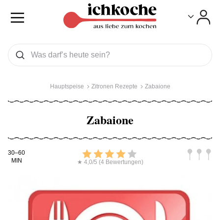
Toggle
Toggle
Was wollen Sie suchen
Suchen
Hauptspeise
Zitronen Rezepte
Zabaione
Zabaione
Kochdauer
Bewerten
Schwierig
30–60
MIN
★ 4,0/5 (4 Bewertungen)