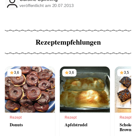
veröffentlicht am 20.07.2013
Rezeptempfehlungen
3,6
3,6
3,5
Rezept
Rezept
Rezept
Donuts
Apfelstrudel
Schoko-
Brownies