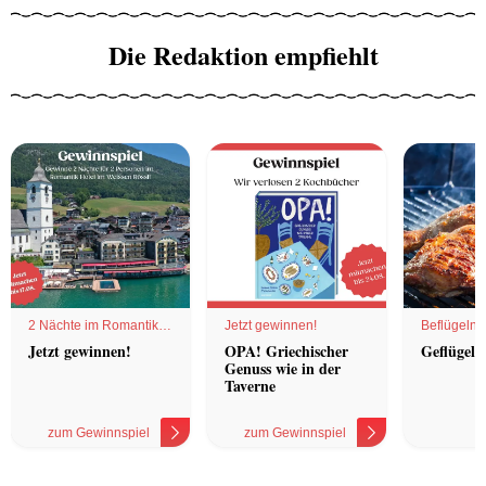
Die Redaktion empfiehlt
2 Nächte im Romantik
Jetzt gewinnen!
Beflügelnd
Hotel
Jetzt gewinnen!
OPA! Griechischer
Geflügel 
Genuss wie in der
Taverne
zum Gewinnspiel
zum Gewinnspiel
z