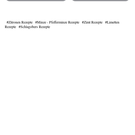
Zitronen Rezepte
Minze - Pfefferminze Rezepte
Zimt Rezepte
Limetten
Rezepte
Schlagobers Rezepte