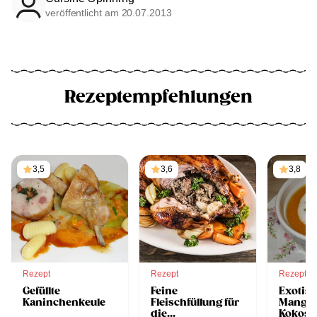
veröffentlicht am 20.07.2013
Rezeptempfehlungen
3,5
3,6
3,8
Rezept
Rezept
Rezept
Gefüllte
Feine
Exotisc
Kaninchenkeule
Fleischfüllung für
Mango-
die
Kokos