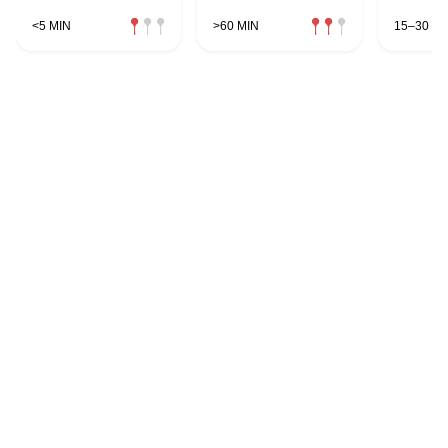
Weihnachtsgans
<5 MIN
>60 MIN
15–30 MI