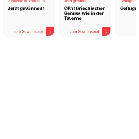
2 Nächte im Romantik
Jetzt gewinnen!
Beflügelnd
Hotel
Jetzt gewinnen!
OPA! Griechischer
Geflügel
Genuss wie in der
Taverne
zum Gewinnspiel
zum Gewinnspiel
z