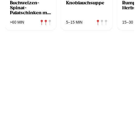
Buchweizen-
Knoblauchsuppe
Rumpst
Spinat-
Herbst
Palatschinken mit
Tomaten-
Basilikum-Soße
>60 MIN
5–15 MIN
15–30 MI