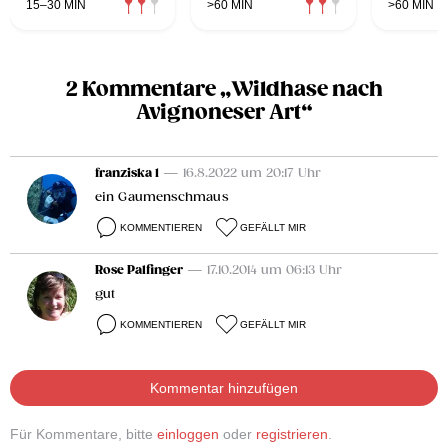
15–30 MIN
>60 MIN
>60 MIN
2 Kommentare „Wildhase nach
Avignoneser Art“
franziska 1
— 16.8.2022 um 20:17 Uhr
ein Gaumenschmaus
KOMMENTIEREN
GEFÄLLT MIR
Rose Palfinger
— 17.10.2014 um 06:13 Uhr
gut
KOMMENTIEREN
GEFÄLLT MIR
Kommentar hinzufügen
Für Kommentare, bitte
einloggen
oder
registrieren
.