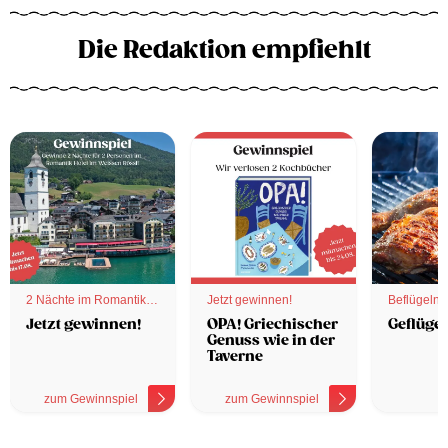
Die Redaktion empfiehlt
2 Nächte im Romantik
Jetzt gewinnen!
Beflügelnd
Hotel
Jetzt gewinnen!
OPA! Griechischer
Geflügel
Genuss wie in der
Taverne
zum Gewinnspiel
zum Gewinnspiel
z