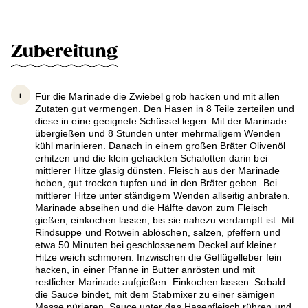
Zubereitung
Für die Marinade die Zwiebel grob hacken und mit allen
Zutaten gut vermengen. Den Hasen in 8 Teile zerteilen und
diese in eine geeignete Schüssel legen. Mit der Marinade
übergießen und 8 Stunden unter mehrmaligem Wenden
kühl marinieren. Danach in einem großen Bräter Olivenöl
erhitzen und die klein gehackten Schalotten darin bei
mittlerer Hitze glasig dünsten. Fleisch aus der Marinade
heben, gut trocken tupfen und in den Bräter geben. Bei
mittlerer Hitze unter ständigem Wenden allseitig anbraten.
Marinade abseihen und die Hälfte davon zum Fleisch
gießen, einkochen lassen, bis sie nahezu verdampft ist. Mit
Rindsuppe und Rotwein ablöschen, salzen, pfeffern und
etwa 50 Minuten bei geschlossenem Deckel auf kleiner
Hitze weich schmoren. Inzwischen die Geflügelleber fein
hacken, in einer Pfanne in Butter anrösten und mit
restlicher Marinade aufgießen. Einkochen lassen. Sobald
die Sauce bindet, mit dem Stabmixer zu einer sämigen
Masse pürieren. Sauce unter das Hasenfleisch rühren und