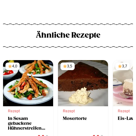
Ähnliche Rezepte
4,0
3,5
3,7
Rezept
Rezept
Rezept
In Sesam
Mosertorte
Eis-Lave
gebackene
Hühnerstreifen
auf Vogerlsalat