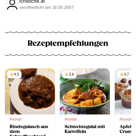
ichkoche.at
veröffentlicht am 18.05.2007
Rezeptempfehlungen
4,5
3,6
3,7
Rezept
Rezept
Rezept
Rindsgulasch aus
Schweinsgulai mit
Apfel-
dem
Kartoffeln
Crumbl