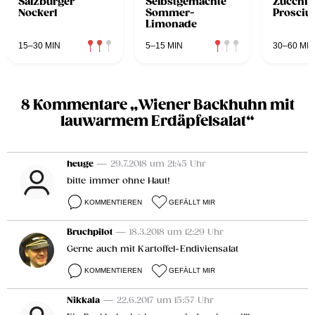
Salzburger
Selbstgemachte
Zucchin
Nockerl
Sommer-
Prosciu
Limonade
15–30 MIN
5–15 MIN
30–60 MIN
8 Kommentare „Wiener Backhuhn mit
lauwarmem Erdäpfelsalat“
heuge
— 29.7.2018 um 21:45 Uhr
bitte immer ohne Haut!
KOMMENTIEREN
GEFÄLLT MIR
Bruchpilot
— 18.3.2018 um 12:29 Uhr
Gerne auch mit Kartoffel-Endiviensalat
KOMMENTIEREN
GEFÄLLT MIR
Nikkala
— 22.6.2017 um 15:57 Uhr