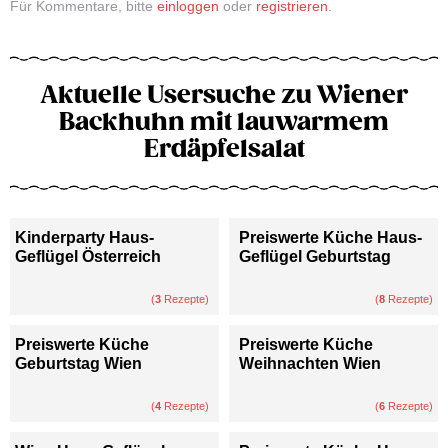
Für Kommentare, bitte
einloggen
oder
registrieren
.
Aktuelle Usersuche zu Wiener
Backhuhn mit lauwarmem
Erdäpfelsalat
Kinderparty Haus-
Preiswerte Küche Haus-
Geflügel Österreich
Geflügel Geburtstag
(
3
Rezepte)
(
8
Rezepte)
Preiswerte Küche
Preiswerte Küche
Geburtstag Wien
Weihnachten Wien
(
4
Rezepte)
(
6
Rezepte)