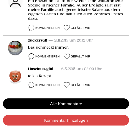
Ein Backhuhn ist immer wieder eine willkommene
Speise in meiner Familie. Außer Erdäpfelsalat isst
meine Familie auch gerne frische Salate aus dem
eigenen Garten und natürlich auch Pommes Frittes
dazu.
KOMMENTIEREN
GEFÄLLT MIR
zuckersüß
— 21.11.2015 um 20:12 Uhr
Das schmeckt immer.
KOMMENTIEREN
GEFÄLLT MIR
Haselnussgitti
— 16.5.2015 um 02:00 Uhr
tolles Rezept
KOMMENTIEREN
GEFÄLLT MIR
Alle Kommentare
Kommentar hinzufügen