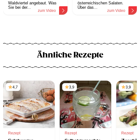
Waldviertel angebaut. Was
österreichischen Salaten.
Sie bei der...
Über das...
zum Video
zum Video
Ähnliche Rezepte
4,7
3,9
3,9
Rezept
Rezept
Rezept