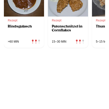
Rezept
Rezept
Rezept
Rindsgulasch
Putenschnitzel in
Thunfi
Cornflakes
>60 MIN
15–30 MIN
5–15 MIN