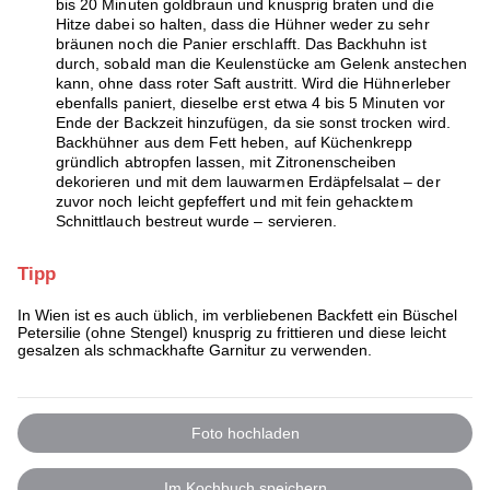
bis 20 Minuten goldbraun und knusprig braten und die
Hitze dabei so halten, dass die Hühner weder zu sehr
bräunen noch die Panier erschlafft. Das Backhuhn ist
durch, sobald man die Keulenstücke am Gelenk anstechen
kann, ohne dass roter Saft austritt. Wird die Hühnerleber
ebenfalls paniert, dieselbe erst etwa 4 bis 5 Minuten vor
Ende der Backzeit hinzufügen, da sie sonst trocken wird.
Backhühner aus dem Fett heben, auf Küchenkrepp
gründlich abtropfen lassen, mit Zitronenscheiben
dekorieren und mit dem lauwarmen Erdäpfelsalat – der
zuvor noch leicht gepfeffert und mit fein gehacktem
Schnittlauch bestreut wurde – servieren.
Tipp
In Wien ist es auch üblich, im verbliebenen Backfett ein Büschel
Petersilie (ohne Stengel) knusprig zu frittieren und diese leicht
gesalzen als schmackhafte Garnitur zu verwenden.
Foto hochladen
Im Kochbuch speichern