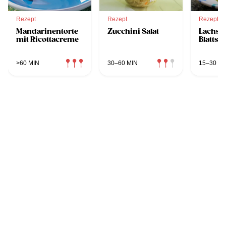
Rezept
Rezept
Rezept
Mandarinentorte
Zucchini Salat
Lachs 
mit Ricottacreme
Blattsp
>60 MIN
30–60 MIN
15–30 MI