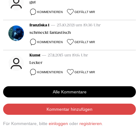
gut
KOMMENTIEREN
GEFÄLLT MIR
franziska 1
— 25.10.2021 um 19:36 Uhr
schmeckt fantastisch
KOMMENTIEREN
GEFÄLLT MIR
Kunst
— 27.11.2015 um 19:14 Uhr
Lecker
KOMMENTIEREN
GEFÄLLT MIR
Alle Kommentare
Kommentar hinzufügen
Für Kommentare, bitte
einloggen
oder
registrieren
.