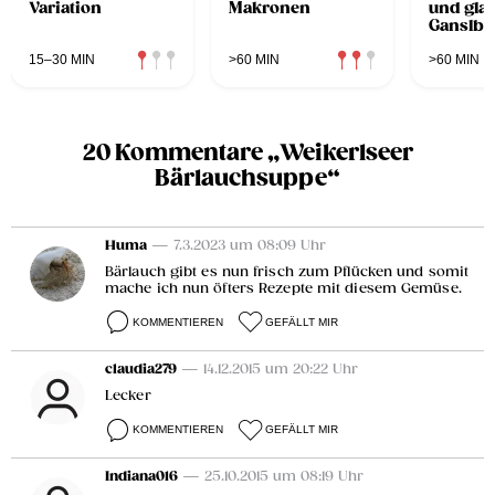
Variation
Makronen
und glas
Ganslbru
Erdäpfe
Rotkraut
15–30 MIN
>60 MIN
>60 MIN
und Ge
20 Kommentare „Weikerlseer
Bärlauchsuppe“
Huma
— 7.3.2023 um 08:09 Uhr
Bärlauch gibt es nun frisch zum Pflücken und somit
mache ich nun öfters Rezepte mit diesem Gemüse.
KOMMENTIEREN
GEFÄLLT MIR
claudia279
— 14.12.2015 um 20:22 Uhr
Lecker
KOMMENTIEREN
GEFÄLLT MIR
Indiana016
— 25.10.2015 um 08:19 Uhr